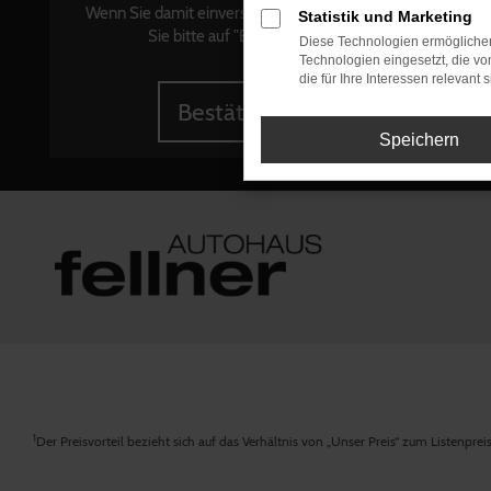
+
Wenn Sie damit einverstanden sind, klicken
Statistik und Marketing
Sie bitte auf "Bestätigen".
Diese Technologien ermöglichen
Technologien eingesetzt, die v
die für Ihre Interessen relevant s
Bestätigen
Speichern
1
Der Preisvorteil bezieht sich auf das Verhältnis von „Unser Preis“ zum Listenpre