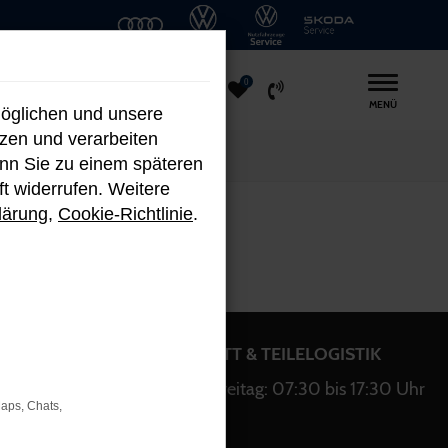
0
MENÜ
möglichen und unsere
nzen und verarbeiten
enn Sie zu einem späteren
ft widerrufen. Weitere
lärung
,
Cookie-Richtlinie
.
WERKSTATT & TEILELOGISTIK
bis 18:00
Montag bis Freitag: 07:30 bis 17:30 Uhr
Maps, Chats,