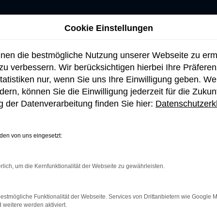
Cookie Einstellungen
hnen die bestmögliche Nutzung unserer Webseite zu er
u verbessern. Wir berücksichtigen hierbei Ihre Präfere
tatistiken nur, wenn Sie uns Ihre Einwilligung geben. W
ern, können Sie die Einwilligung jederzeit für die Zukun
 der Datenverarbeitung finden Sie hier:
Datenschutzerk
en von uns eingesetzt:
rlich, um die Kernfunktionalität der Webseite zu gewährleisten.
TAKT
VERKAUF
chner Straße 105
Montag bis Donnerstag: 09:00 
estmögliche Funktionalität der Webseite. Services von Drittanbietern wie Google 
7 Holzkirchen
Uhr
eitere werden aktiviert.
Freitag : 09:00 bis 17:30 Uhr