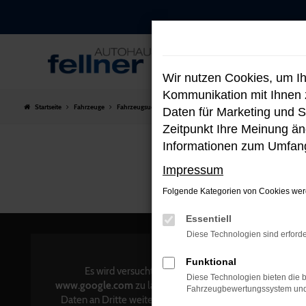
Zum
Hauptinhalt
springen
Wir nutzen Cookies, um I
Kommunikation mit Ihnen z
Startseite
Fahrzeuge
Fahrzeugsuche
Daten für Marketing und S
Zeitpunkt Ihre Meinung änd
Informationen zum Umfang
Impressum
Folgende Kategorien von Cookies werd
Essentiell
Diese Technologien sind erforde
KON
Funktional
Mün
Es wird versucht, Inhalte von
Diese Technologien bieten die b
8360
www.google.com
zu laden. Dabei können
Fahrzeugbewertungssystem und w
Daten an Dritte weitergegeben werden.