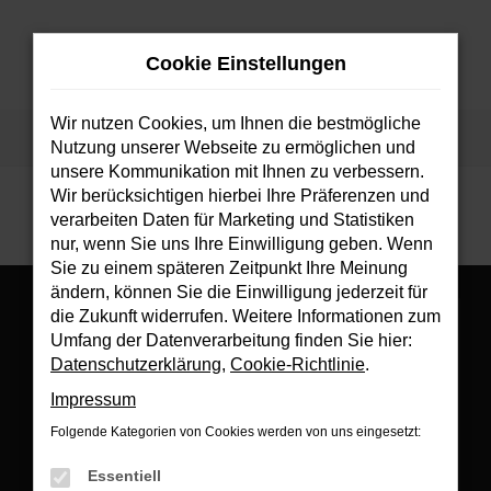
Zum
Hauptinhalt
Cookie Einstellungen
springen
MENÜ
Wir nutzen Cookies, um Ihnen die bestmögliche
Startseite
Fahrzeuge
Fahrzeugsuche
Nutzung unserer Webseite zu ermöglichen und
unsere Kommunikation mit Ihnen zu verbessern.
Wir berücksichtigen hierbei Ihre Präferenzen und
verarbeiten Daten für Marketing und Statistiken
nur, wenn Sie uns Ihre Einwilligung geben. Wenn
Sie zu einem späteren Zeitpunkt Ihre Meinung
ändern, können Sie die Einwilligung jederzeit für
die Zukunft widerrufen. Weitere Informationen zum
Umfang der Datenverarbeitung finden Sie hier:
Datenschutzerklärung
,
Cookie-Richtlinie
.
Es wird versucht, Inhalte von
www.google.com
zu laden. Dabei
Impressum
können Daten an Dritte weitergegeben werden. Wenn Sie damit
einverstanden sind, klicken Sie bitte auf "Bestätigen".
Folgende Kategorien von Cookies werden von uns eingesetzt:
Bestätigen
Essentiell