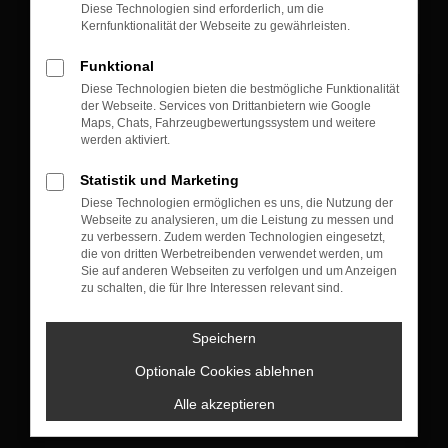
Diese Technologien sind erforderlich, um die
Kernfunktionalität der Webseite zu gewährleisten.
Funktional
Diese Technologien bieten die bestmögliche Funktionalität
der Webseite. Services von Drittanbietern wie Google
KONTAKT
Maps, Chats, Fahrzeugbewertungssystem und weitere
werden aktiviert.
Münchner Straße 105
83607 Holzkirchen
Statistik und Marketing
Diese Technologien ermöglichen es uns, die Nutzung der
+49 8024 10 04
Webseite zu analysieren, um die Leistung zu messen und
zu verbessern. Zudem werden Technologien eingesetzt,
die von dritten Werbetreibenden verwendet werden, um
Sie auf anderen Webseiten zu verfolgen und um Anzeigen
VERKAUF
zu schalten, die für Ihre Interessen relevant sind.
Montag bis Donnerstag: 09:00 bis 18:00 Uhr
Freitag : 09:00 bis 17:30 Uhr
Speichern
Samstag: nach Terminvereinbarung
Optionale Cookies ablehnen
+49 8024 4773130
Alle akzeptieren