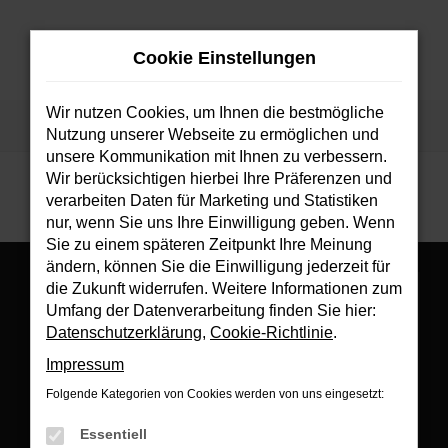
Zum
Hauptinhalt
Cookie Einstellungen
springen
MENÜ
Wir nutzen Cookies, um Ihnen die bestmögliche
Startseite
Fahrzeuge
Fahrzeugsuche
Nutzung unserer Webseite zu ermöglichen und
unsere Kommunikation mit Ihnen zu verbessern.
Wir berücksichtigen hierbei Ihre Präferenzen und
verarbeiten Daten für Marketing und Statistiken
nur, wenn Sie uns Ihre Einwilligung geben. Wenn
Sie zu einem späteren Zeitpunkt Ihre Meinung
ändern, können Sie die Einwilligung jederzeit für
die Zukunft widerrufen. Weitere Informationen zum
Umfang der Datenverarbeitung finden Sie hier:
Datenschutzerklärung
,
Cookie-Richtlinie
.
Es wird versucht, Inhalte von
www.google.com
zu laden. Dabei
Impressum
können Daten an Dritte weitergegeben werden. Wenn Sie damit
einverstanden sind, klicken Sie bitte auf "Bestätigen".
Folgende Kategorien von Cookies werden von uns eingesetzt:
Bestätigen
Essentiell