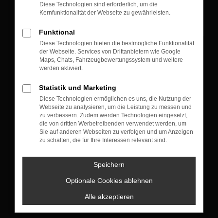
Diese Technologien sind erforderlich, um die
Kernfunktionalität der Webseite zu gewährleisten.
Funktional
Diese Technologien bieten die bestmögliche Funktionalität
der Webseite. Services von Drittanbietern wie Google
KONTAKT
Maps, Chats, Fahrzeugbewertungssystem und weitere
werden aktiviert.
Münchner Straße 105
83607 Holzkirchen
Statistik und Marketing
Diese Technologien ermöglichen es uns, die Nutzung der
+49 8024 10 04
Webseite zu analysieren, um die Leistung zu messen und
zu verbessern. Zudem werden Technologien eingesetzt,
die von dritten Werbetreibenden verwendet werden, um
Sie auf anderen Webseiten zu verfolgen und um Anzeigen
VERKAUF
zu schalten, die für Ihre Interessen relevant sind.
Montag bis Donnerstag: 09:00 bis 18:00 Uhr
Freitag : 09:00 bis 17:30 Uhr
Speichern
Samstag: nach Terminvereinbarung
Optionale Cookies ablehnen
+49 8024 4773130
Alle akzeptieren