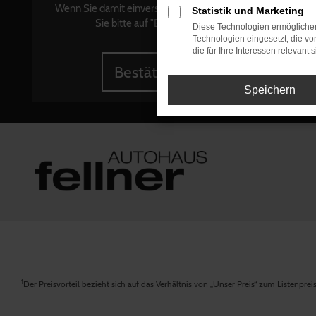
+
Wenn Sie damit einverstanden sind, klicken
Statistik und Marketing
Sie bitte auf "Bestätigen".
Diese Technologien ermöglichen
Technologien eingesetzt, die v
die für Ihre Interessen relevant s
Bestätigen
Speichern
1
Der Preisvorteil bezieht sich auf das Verhältnis von „Unser Preis“ zum Listenpre