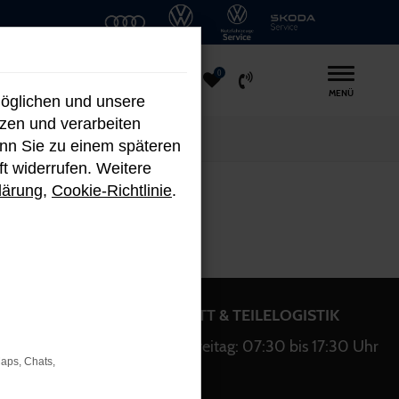
0
MENÜ
möglichen und unsere
nzen und verarbeiten
enn Sie zu einem späteren
ft widerrufen. Weitere
lärung
,
Cookie-Richtlinie
.
WERKSTATT & TEILELOGISTIK
bis 18:00
Montag bis Freitag: 07:30 bis 17:30 Uhr
Maps, Chats,