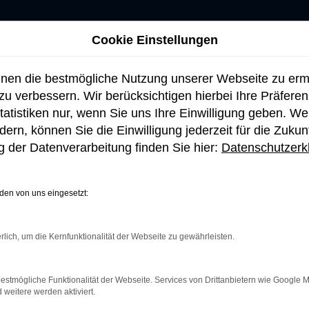
Cookie Einstellungen
hnen die bestmögliche Nutzung unserer Webseite zu er
u verbessern. Wir berücksichtigen hierbei Ihre Präfere
tatistiken nur, wenn Sie uns Ihre Einwilligung geben. W
ern, können Sie die Einwilligung jederzeit für die Zukun
 der Datenverarbeitung finden Sie hier:
Datenschutzerk
en von uns eingesetzt:
rlich, um die Kernfunktionalität der Webseite zu gewährleisten.
TAKT
VERKAUF
chner Straße 105
Montag bis Donnerstag: 09:00 
estmögliche Funktionalität der Webseite. Services von Drittanbietern wie Google 
7 Holzkirchen
Uhr
eitere werden aktiviert.
Freitag : 09:00 bis 17:30 Uhr