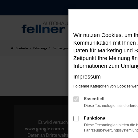
Zum
Hauptinhalt
springen
Wir nutzen Cookies, um I
Kommunikation mit Ihnen z
Startseite
Fahrzeuge
Fahrzeugsuche
Daten für Marketing und S
Zeitpunkt Ihre Meinung änd
Informationen zum Umfang
Impressum
Folgende Kategorien von Cookies werd
Essentiell
Diese Technologien sind erforde
KON
Funktional
Mün
Es wird versucht, Inhalte von
Diese Technologien bieten die b
8360
www.google.com
zu laden. Dabei können
Fahrzeugbewertungssystem und w
Daten an Dritte weitergegeben werden.