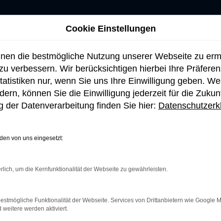
Cookie Einstellungen
hnen die bestmögliche Nutzung unserer Webseite zu er
u verbessern. Wir berücksichtigen hierbei Ihre Präfere
tatistiken nur, wenn Sie uns Ihre Einwilligung geben. W
ern, können Sie die Einwilligung jederzeit für die Zukun
 der Datenverarbeitung finden Sie hier:
Datenschutzerk
en von uns eingesetzt:
rlich, um die Kernfunktionalität der Webseite zu gewährleisten.
TAKT
VERKAUF
chner Straße 105
Montag bis Donnerstag: 09:00 
estmögliche Funktionalität der Webseite. Services von Drittanbietern wie Google 
7 Holzkirchen
Uhr
eitere werden aktiviert.
Freitag : 09:00 bis 17:30 Uhr