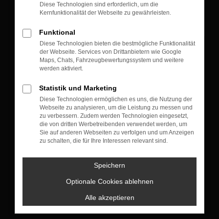
Diese Technologien sind erforderlich, um die
Kernfunktionalität der Webseite zu gewährleisten.
Funktional
Diese Technologien bieten die bestmögliche Funktionalität
der Webseite. Services von Drittanbietern wie Google
KONTAKT
Maps, Chats, Fahrzeugbewertungssystem und weitere
werden aktiviert.
Münchner Straße 105
83607 Holzkirchen
Statistik und Marketing
Diese Technologien ermöglichen es uns, die Nutzung der
+49 8024 10 04
Webseite zu analysieren, um die Leistung zu messen und
zu verbessern. Zudem werden Technologien eingesetzt,
die von dritten Werbetreibenden verwendet werden, um
Sie auf anderen Webseiten zu verfolgen und um Anzeigen
VERKAUF
zu schalten, die für Ihre Interessen relevant sind.
Montag bis Donnerstag: 09:00 bis 18:00 Uhr
Freitag : 09:00 bis 17:30 Uhr
Speichern
Samstag: nach Terminvereinbarung
Optionale Cookies ablehnen
+49 8024 4773130
Alle akzeptieren