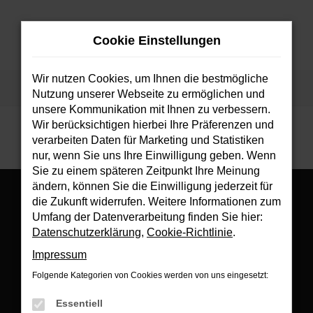
Zum
Hauptinhalt
Cookie Einstellungen
springen
MENÜ
Wir nutzen Cookies, um Ihnen die bestmögliche
Startseite
Fahrzeuge
Fahrzeugsuche
Nutzung unserer Webseite zu ermöglichen und
unsere Kommunikation mit Ihnen zu verbessern.
Wir berücksichtigen hierbei Ihre Präferenzen und
verarbeiten Daten für Marketing und Statistiken
nur, wenn Sie uns Ihre Einwilligung geben. Wenn
Sie zu einem späteren Zeitpunkt Ihre Meinung
ändern, können Sie die Einwilligung jederzeit für
die Zukunft widerrufen. Weitere Informationen zum
Umfang der Datenverarbeitung finden Sie hier:
Datenschutzerklärung
,
Cookie-Richtlinie
.
Es wird versucht, Inhalte von
www.google.com
zu laden. Dabei
Impressum
können Daten an Dritte weitergegeben werden. Wenn Sie damit
einverstanden sind, klicken Sie bitte auf "Bestätigen".
Folgende Kategorien von Cookies werden von uns eingesetzt:
Bestätigen
Essentiell