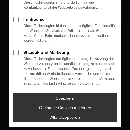
Diese Technologien sind erforderlich, um die
Kernfunktionalität der Webseite zu gewährleisten.
Funktional
Diese Technologien bieten die bestmögliche Funktionalität
der Webseite. Services von Drittanbietern wie Google
KONTAKT
Maps, Chats, Fahrzeugbewertungssystem und weitere
werden aktiviert.
Münchner Straße 105
83607 Holzkirchen
Statistik und Marketing
Diese Technologien ermöglichen es uns, die Nutzung der
+49 8024 10 04
Webseite zu analysieren, um die Leistung zu messen und
zu verbessern. Zudem werden Technologien eingesetzt,
die von dritten Werbetreibenden verwendet werden, um
Sie auf anderen Webseiten zu verfolgen und um Anzeigen
VERKAUF
zu schalten, die für Ihre Interessen relevant sind.
Montag bis Donnerstag: 09:00 bis 18:00 Uhr
Freitag : 09:00 bis 17:30 Uhr
Speichern
Samstag: nach Terminvereinbarung
Optionale Cookies ablehnen
+49 8024 4773130
Alle akzeptieren