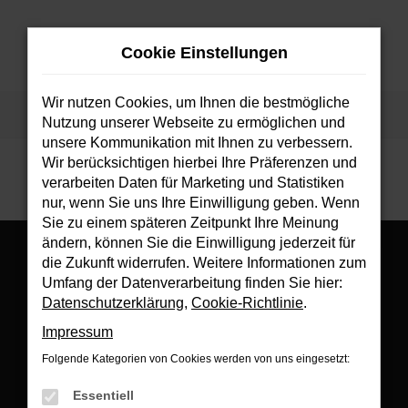
Zum
Hauptinhalt
Cookie Einstellungen
springen
MENÜ
Wir nutzen Cookies, um Ihnen die bestmögliche
Startseite
Fahrzeuge
Fahrzeugsuche
Nutzung unserer Webseite zu ermöglichen und
unsere Kommunikation mit Ihnen zu verbessern.
Wir berücksichtigen hierbei Ihre Präferenzen und
verarbeiten Daten für Marketing und Statistiken
nur, wenn Sie uns Ihre Einwilligung geben. Wenn
Sie zu einem späteren Zeitpunkt Ihre Meinung
ändern, können Sie die Einwilligung jederzeit für
die Zukunft widerrufen. Weitere Informationen zum
Umfang der Datenverarbeitung finden Sie hier:
Datenschutzerklärung
,
Cookie-Richtlinie
.
Es wird versucht, Inhalte von
www.google.com
zu laden. Dabei
Impressum
können Daten an Dritte weitergegeben werden. Wenn Sie damit
einverstanden sind, klicken Sie bitte auf "Bestätigen".
Folgende Kategorien von Cookies werden von uns eingesetzt:
Bestätigen
Essentiell