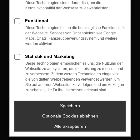
Diese Technologien sind erforderlich, um die
Kernfunktionalität der Webseite zu gewährleisten.
Funktional
Diese Technologien bieten die bestmögliche Funktionalität
der Webseite. Services von Drittanbietern wie Google
KONTAKT
Maps, Chats, Fahrzeugbewertungssystem und weitere
werden aktiviert.
Münchner Straße 105
83607 Holzkirchen
Statistik und Marketing
Diese Technologien ermöglichen es uns, die Nutzung der
+49 8024 10 04
Webseite zu analysieren, um die Leistung zu messen und
zu verbessern. Zudem werden Technologien eingesetzt,
die von dritten Werbetreibenden verwendet werden, um
Sie auf anderen Webseiten zu verfolgen und um Anzeigen
VERKAUF
zu schalten, die für Ihre Interessen relevant sind.
Montag bis Donnerstag: 09:00 bis 18:00 Uhr
Freitag : 09:00 bis 17:30 Uhr
Speichern
Samstag: nach Terminvereinbarung
Optionale Cookies ablehnen
+49 8024 4773130
Alle akzeptieren