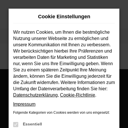
Zum
Hauptinhalt
Cookie Einstellungen
springen
MENÜ
Wir nutzen Cookies, um Ihnen die bestmögliche
Startseite
Fahrzeuge
Fahrzeugsuche
Nutzung unserer Webseite zu ermöglichen und
unsere Kommunikation mit Ihnen zu verbessern.
Wir berücksichtigen hierbei Ihre Präferenzen und
verarbeiten Daten für Marketing und Statistiken
nur, wenn Sie uns Ihre Einwilligung geben. Wenn
Sie zu einem späteren Zeitpunkt Ihre Meinung
ändern, können Sie die Einwilligung jederzeit für
die Zukunft widerrufen. Weitere Informationen zum
Umfang der Datenverarbeitung finden Sie hier:
Datenschutzerklärung
,
Cookie-Richtlinie
.
Es wird versucht, Inhalte von
www.google.com
zu laden. Dabei
Impressum
können Daten an Dritte weitergegeben werden. Wenn Sie damit
einverstanden sind, klicken Sie bitte auf "Bestätigen".
Folgende Kategorien von Cookies werden von uns eingesetzt:
Bestätigen
Essentiell