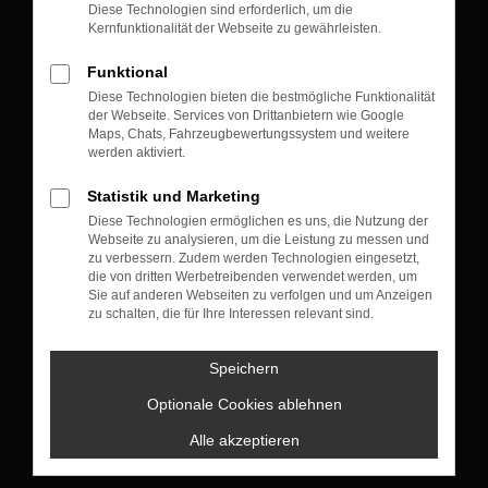
Diese Technologien sind erforderlich, um die
Kernfunktionalität der Webseite zu gewährleisten.
Funktional
Diese Technologien bieten die bestmögliche Funktionalität
der Webseite. Services von Drittanbietern wie Google
KONTAKT
Maps, Chats, Fahrzeugbewertungssystem und weitere
werden aktiviert.
Münchner Straße 105
83607 Holzkirchen
Statistik und Marketing
Diese Technologien ermöglichen es uns, die Nutzung der
+49 8024 10 04
Webseite zu analysieren, um die Leistung zu messen und
zu verbessern. Zudem werden Technologien eingesetzt,
die von dritten Werbetreibenden verwendet werden, um
Sie auf anderen Webseiten zu verfolgen und um Anzeigen
VERKAUF
zu schalten, die für Ihre Interessen relevant sind.
Montag bis Donnerstag: 09:00 bis 18:00 Uhr
Freitag : 09:00 bis 17:30 Uhr
Speichern
Samstag: nach Terminvereinbarung
Optionale Cookies ablehnen
+49 8024 4773130
Alle akzeptieren