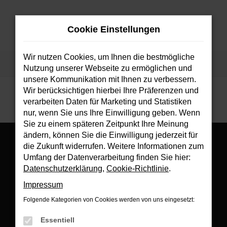
Zum
Hauptinhalt
Cookie Einstellungen
springen
MENÜ
Wir nutzen Cookies, um Ihnen die bestmögliche
Startseite
Fahrzeuge
Fahrzeugsuche
Nutzung unserer Webseite zu ermöglichen und
unsere Kommunikation mit Ihnen zu verbessern.
Wir berücksichtigen hierbei Ihre Präferenzen und
verarbeiten Daten für Marketing und Statistiken
nur, wenn Sie uns Ihre Einwilligung geben. Wenn
Sie zu einem späteren Zeitpunkt Ihre Meinung
ändern, können Sie die Einwilligung jederzeit für
die Zukunft widerrufen. Weitere Informationen zum
Umfang der Datenverarbeitung finden Sie hier:
Datenschutzerklärung
,
Cookie-Richtlinie
.
Es wird versucht, Inhalte von
www.google.com
zu laden. Dabei
Impressum
können Daten an Dritte weitergegeben werden. Wenn Sie damit
einverstanden sind, klicken Sie bitte auf "Bestätigen".
Folgende Kategorien von Cookies werden von uns eingesetzt:
Bestätigen
Essentiell