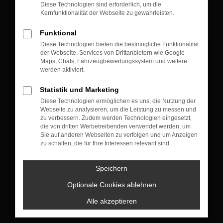
Diese Technologien sind erforderlich, um die
Kernfunktionalität der Webseite zu gewährleisten.
Funktional
Diese Technologien bieten die bestmögliche Funktionalität
der Webseite. Services von Drittanbietern wie Google
KONTAKT
Maps, Chats, Fahrzeugbewertungssystem und weitere
werden aktiviert.
Münchner Straße 105
83607 Holzkirchen
Statistik und Marketing
Diese Technologien ermöglichen es uns, die Nutzung der
+49 8024 10 04
Webseite zu analysieren, um die Leistung zu messen und
zu verbessern. Zudem werden Technologien eingesetzt,
die von dritten Werbetreibenden verwendet werden, um
Sie auf anderen Webseiten zu verfolgen und um Anzeigen
VERKAUF
zu schalten, die für Ihre Interessen relevant sind.
Montag bis Donnerstag: 09:00 bis 18:00 Uhr
Freitag : 09:00 bis 17:30 Uhr
Speichern
Samstag: nach Terminvereinbarung
Optionale Cookies ablehnen
+49 8024 4773130
Alle akzeptieren