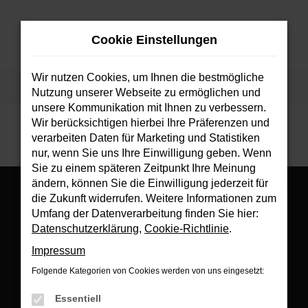
Zum
Hauptinhalt
Cookie Einstellungen
springen
MENÜ
Wir nutzen Cookies, um Ihnen die bestmögliche
Startseite
Fahrzeuge
Fahrzeugsuche
Nutzung unserer Webseite zu ermöglichen und
unsere Kommunikation mit Ihnen zu verbessern.
Wir berücksichtigen hierbei Ihre Präferenzen und
verarbeiten Daten für Marketing und Statistiken
nur, wenn Sie uns Ihre Einwilligung geben. Wenn
Sie zu einem späteren Zeitpunkt Ihre Meinung
ändern, können Sie die Einwilligung jederzeit für
die Zukunft widerrufen. Weitere Informationen zum
Umfang der Datenverarbeitung finden Sie hier:
Datenschutzerklärung
,
Cookie-Richtlinie
.
Es wird versucht, Inhalte von
www.google.com
zu laden. Dabei
Impressum
können Daten an Dritte weitergegeben werden. Wenn Sie damit
einverstanden sind, klicken Sie bitte auf "Bestätigen".
Folgende Kategorien von Cookies werden von uns eingesetzt:
Bestätigen
Essentiell