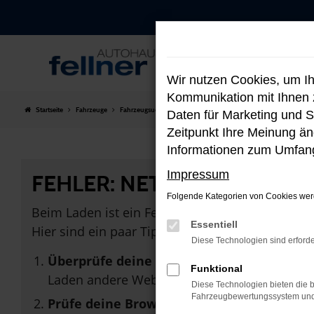
Zum
Hauptinhalt
springen
Wir nutzen Cookies, um I
Kommunikation mit Ihnen z
Startseite
Fahrzeuge
Fahrzeugsuche
Daten für Marketing und S
Zeitpunkt Ihre Meinung änd
Informationen zum Umfang
Impressum
FEHLER: NETWORK ERROR
Folgende Kategorien von Cookies werd
Beim Laden ist ein Fehler aufgetreten.
Essentiell
Hier sind ein paar Tipps, die dir helfen können:
Diese Technologien sind erforde
Überprüfe deine Firewall und deine Inter
Funktional
Laden andere Webseiten, zum Beispiel dein
Diese Technologien bieten die b
Fahrzeugbewertungssystem und w
Prüfe deine Browsererweiterungen.