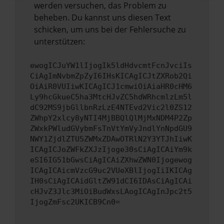
werden versuchen, das Problem zu
beheben. Du kannst uns diesen Text
schicken, um uns bei der Fehlersuche zu
unterstützen:
ewogICJuYW1lIjogIk5ldHdvcmtFcnJvciIs
CiAgImNvbmZpZyI6IHsKICAgICJtZXRob2Qi
OiAiR0VUIiwKICAgICJ1cmwiOiAiaHR0cHM6
Ly9hcGkueC5ha3MtcHJvZC5hdWRhcmlzLm5l
dC92MS9jbGllbnRzLzE4NTEvd2Vic2l0ZS12
ZWhpY2xlcy8yNTI4MjBBQlQlMjMxNDM4P2Zp
ZWxkPWludGVybmFsTnVtYmVyJndlYnNpdGU9
NWY1ZjdlZTU5ZWMxZDAwOTRlN2Y3YTJhIiwK
ICAgICJoZWFkZXJzIjoge30sCiAgICAiYm9k
eSI6IG51bGwsCiAgICAiZXhwZWN0Ijogewog
ICAgICAicmVzcG9uc2VUeXBlIjogIiIKICAg
IH0sCiAgICAidGltZW91dCI6IDAsCiAgICAi
cHJvZ3Jlc3MiOiBudWxsLAogICAgInJpc2t5
IjogZmFsc2UKICB9Cn0=