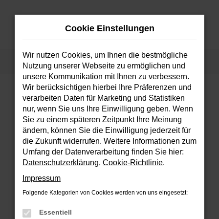
Zum
Hauptinhalt
Cookie Einstellungen
springen
MENÜ
Wir nutzen Cookies, um Ihnen die bestmögliche
Startseite
Fahrzeuge
Fahrzeugsuche
Nutzung unserer Webseite zu ermöglichen und
unsere Kommunikation mit Ihnen zu verbessern.
Wir berücksichtigen hierbei Ihre Präferenzen und
verarbeiten Daten für Marketing und Statistiken
FEHLER: NETWORK ERROR
nur, wenn Sie uns Ihre Einwilligung geben. Wenn
Sie zu einem späteren Zeitpunkt Ihre Meinung
Beim Laden ist ein Fehler aufgetreten.
ändern, können Sie die Einwilligung jederzeit für
Hier sind ein paar Tipps, die dir helfen können:
die Zukunft widerrufen. Weitere Informationen zum
Umfang der Datenverarbeitung finden Sie hier:
Überprüfe deine Firewall und deine
Datenschutzerklärung
,
Cookie-Richtlinie
.
Internetverbindung.
Impressum
Laden andere Webseiten, zum Beispiel
deine Suchmaschine?
Folgende Kategorien von Cookies werden von uns eingesetzt:
Prüfe deine Browsererweiterungen.
Essentiell