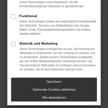
Manche Erweiterungen, wie Werbeblocker,
Diese Technologien sind erforderlich, um die
können das Laden bestimmter Seiten
Kernfunktionalität der Webseite zu gewährleisten.
verhindern. Funktioniert die Seite in einem
Funktional
anderen Browser oder in einem privaten
Diese Technologien bieten die bestmögliche Funktionalität
Fenster?
der Webseite. Services von Drittanbietern wie Google
Maps, Chats, Fahrzeugbewertungssystem und weitere
Starte dein Gerät neu.
werden aktiviert.
Das kann manchmal helfen,
vorübergehende Probleme zu beheben.
Statistik und Marketing
Diese Technologien ermöglichen es uns, die Nutzung der
Stelle sicher, dass dein Browser und dein
Webseite zu analysieren, um die Leistung zu messen und
Betriebssystem auf dem neuesten Stand
zu verbessern. Zudem werden Technologien eingesetzt,
die von dritten Werbetreibenden verwendet werden, um
sind.
Sie auf anderen Webseiten zu verfolgen und um Anzeigen
Veraltete Software birgt nicht nur ein
zu schalten, die für Ihre Interessen relevant sind.
Sicherheitsrisiko, sondern kann auch dazu
führen, dass bestimmte Funktionen nicht
Speichern
mehr unterstützt werden.
Optionale Cookies ablehnen
Wende dich an den Webseitenbetreiber.
Alle akzeptieren
Wenn du alle oben genannten Schritte
versucht hast, kontaktiere uns bitte. Wir