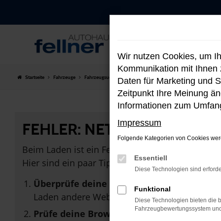
Zum
Hauptinhalt
springen
Wir nutzen Cookies, um I
Kommunikation mit Ihnen z
Startseite
Fahrzeuge
Fahrzeugsuche
Daten für Marketing und S
Zeitpunkt Ihre Meinung änd
Informationen zum Umfang
Impressum
FEHLER: NETWORK ERROR
Folgende Kategorien von Cookies werd
Beim Laden ist ein Fehler aufgetreten.
Essentiell
Hier sind ein paar Tipps, die dir helfen können:
Diese Technologien sind erforde
Überprüfe deine Firewall und deine Inter
Funktional
Laden andere Webseiten, zum Beispiel dein
Diese Technologien bieten die b
Fahrzeugbewertungssystem und w
Prüfe deine Browsererweiterungen.