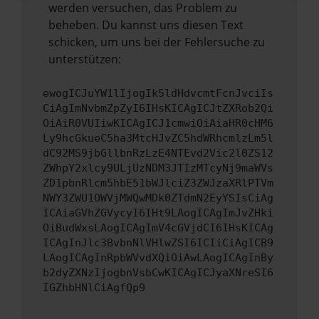
werden versuchen, das Problem zu
beheben. Du kannst uns diesen Text
schicken, um uns bei der Fehlersuche zu
unterstützen:
ewogICJuYW1lIjogIk5ldHdvcmtFcnJvciIs
CiAgImNvbmZpZyI6IHsKICAgICJtZXRob2Qi
OiAiR0VUIiwKICAgICJ1cmwiOiAiaHR0cHM6
Ly9hcGkueC5ha3MtcHJvZC5hdWRhcmlzLm5l
dC92MS9jbGllbnRzLzE4NTEvd2Vic2l0ZS12
ZWhpY2xlcy9ULjUzNDM3JTIzMTcyNj9maWVs
ZD1pbnRlcm5hbE51bWJlciZ3ZWJzaXRlPTVm
NWY3ZWU1OWVjMWQwMDk0ZTdmN2EyYSIsCiAg
ICAiaGVhZGVycyI6IHt9LAogICAgImJvZHki
OiBudWxsLAogICAgImV4cGVjdCI6IHsKICAg
ICAgInJlc3BvbnNlVHlwZSI6ICIiCiAgICB9
LAogICAgInRpbWVvdXQiOiAwLAogICAgInBy
b2dyZXNzIjogbnVsbCwKICAgICJyaXNreSI6
IGZhbHNlCiAgfQp9