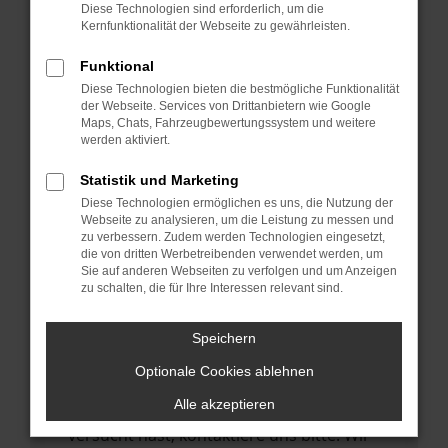
Manche Erweiterungen, wie Werbeblocker,
Diese Technologien sind erforderlich, um die
können das Laden bestimmter Seiten
Kernfunktionalität der Webseite zu gewährleisten.
verhindern. Funktioniert die Seite in einem
Funktional
anderen Browser oder in einem privaten
Diese Technologien bieten die bestmögliche Funktionalität
Fenster?
der Webseite. Services von Drittanbietern wie Google
Maps, Chats, Fahrzeugbewertungssystem und weitere
Starte dein Gerät neu.
werden aktiviert.
Das kann manchmal helfen,
vorübergehende Probleme zu beheben.
Statistik und Marketing
Diese Technologien ermöglichen es uns, die Nutzung der
Stelle sicher, dass dein Browser und dein
Webseite zu analysieren, um die Leistung zu messen und
Betriebssystem auf dem neuesten Stand
zu verbessern. Zudem werden Technologien eingesetzt,
die von dritten Werbetreibenden verwendet werden, um
sind.
Sie auf anderen Webseiten zu verfolgen und um Anzeigen
Veraltete Software birgt nicht nur ein
zu schalten, die für Ihre Interessen relevant sind.
Sicherheitsrisiko, sondern kann auch dazu
führen, dass bestimmte Funktionen nicht
Speichern
mehr unterstützt werden.
Optionale Cookies ablehnen
Wende dich an den Webseitenbetreiber.
Alle akzeptieren
Wenn du alle oben genannten Schritte
versucht hast, kontaktiere uns bitte. Wir