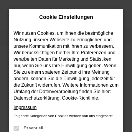
Zum
Hauptinhalt
Cookie Einstellungen
springen
MENÜ
Wir nutzen Cookies, um Ihnen die bestmögliche
Startseite
Fahrzeuge
Fahrzeugsuche
Nutzung unserer Webseite zu ermöglichen und
unsere Kommunikation mit Ihnen zu verbessern.
Wir berücksichtigen hierbei Ihre Präferenzen und
verarbeiten Daten für Marketing und Statistiken
FEHLER: NETWORK ERROR
nur, wenn Sie uns Ihre Einwilligung geben. Wenn
Sie zu einem späteren Zeitpunkt Ihre Meinung
Beim Laden ist ein Fehler aufgetreten.
ändern, können Sie die Einwilligung jederzeit für
Hier sind ein paar Tipps, die dir helfen können:
die Zukunft widerrufen. Weitere Informationen zum
Umfang der Datenverarbeitung finden Sie hier:
Überprüfe deine Firewall und deine
Datenschutzerklärung
,
Cookie-Richtlinie
.
Internetverbindung.
Impressum
Laden andere Webseiten, zum Beispiel
deine Suchmaschine?
Folgende Kategorien von Cookies werden von uns eingesetzt:
Prüfe deine Browsererweiterungen.
Essentiell