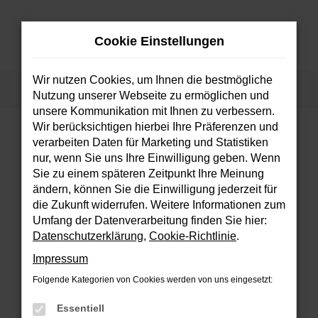
Zum
Hauptinhalt
Cookie Einstellungen
springen
MENÜ
Wir nutzen Cookies, um Ihnen die bestmögliche
Startseite
Fahrzeuge
Fahrzeugsuche
Nutzung unserer Webseite zu ermöglichen und
unsere Kommunikation mit Ihnen zu verbessern.
Wir berücksichtigen hierbei Ihre Präferenzen und
verarbeiten Daten für Marketing und Statistiken
FEHLER: NETWORK ERROR
nur, wenn Sie uns Ihre Einwilligung geben. Wenn
Sie zu einem späteren Zeitpunkt Ihre Meinung
Beim Laden ist ein Fehler aufgetreten.
ändern, können Sie die Einwilligung jederzeit für
Hier sind ein paar Tipps, die dir helfen können:
die Zukunft widerrufen. Weitere Informationen zum
Umfang der Datenverarbeitung finden Sie hier:
Überprüfe deine Firewall und deine
Datenschutzerklärung
,
Cookie-Richtlinie
.
Internetverbindung.
Impressum
Laden andere Webseiten, zum Beispiel
deine Suchmaschine?
Folgende Kategorien von Cookies werden von uns eingesetzt:
Prüfe deine Browsererweiterungen.
Essentiell