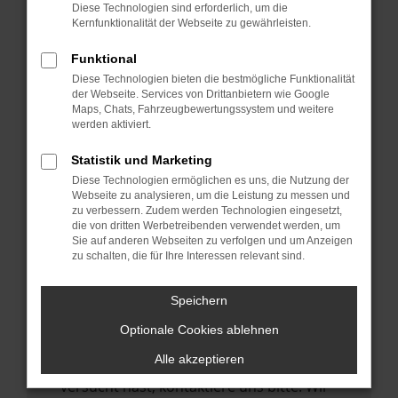
Manche Erweiterungen, wie Werbeblocker,
Diese Technologien sind erforderlich, um die
können das Laden bestimmter Seiten
Kernfunktionalität der Webseite zu gewährleisten.
verhindern. Funktioniert die Seite in einem
Funktional
anderen Browser oder in einem privaten
Diese Technologien bieten die bestmögliche Funktionalität
Fenster?
der Webseite. Services von Drittanbietern wie Google
Maps, Chats, Fahrzeugbewertungssystem und weitere
Starte dein Gerät neu.
werden aktiviert.
Das kann manchmal helfen,
vorübergehende Probleme zu beheben.
Statistik und Marketing
Diese Technologien ermöglichen es uns, die Nutzung der
Stelle sicher, dass dein Browser und dein
Webseite zu analysieren, um die Leistung zu messen und
Betriebssystem auf dem neuesten Stand
zu verbessern. Zudem werden Technologien eingesetzt,
die von dritten Werbetreibenden verwendet werden, um
sind.
Sie auf anderen Webseiten zu verfolgen und um Anzeigen
Veraltete Software birgt nicht nur ein
zu schalten, die für Ihre Interessen relevant sind.
Sicherheitsrisiko, sondern kann auch dazu
führen, dass bestimmte Funktionen nicht
Speichern
mehr unterstützt werden.
Optionale Cookies ablehnen
Wende dich an den Webseitenbetreiber.
Alle akzeptieren
Wenn du alle oben genannten Schritte
versucht hast, kontaktiere uns bitte. Wir