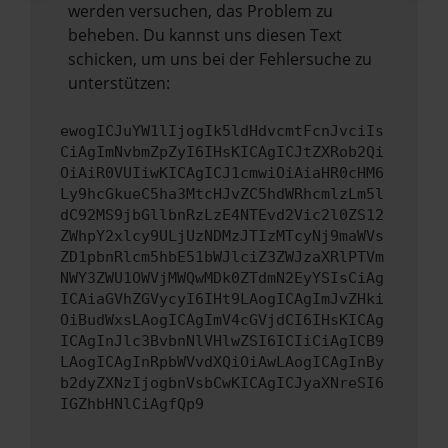
werden versuchen, das Problem zu
beheben. Du kannst uns diesen Text
schicken, um uns bei der Fehlersuche zu
unterstützen:
ewogICJuYW1lIjogIk5ldHdvcmtFcnJvciIs
CiAgImNvbmZpZyI6IHsKICAgICJtZXRob2Qi
OiAiR0VUIiwKICAgICJ1cmwiOiAiaHR0cHM6
Ly9hcGkueC5ha3MtcHJvZC5hdWRhcmlzLm5l
dC92MS9jbGllbnRzLzE4NTEvd2Vic2l0ZS12
ZWhpY2xlcy9ULjUzNDMzJTIzMTcyNj9maWVs
ZD1pbnRlcm5hbE51bWJlciZ3ZWJzaXRlPTVm
NWY3ZWU1OWVjMWQwMDk0ZTdmN2EyYSIsCiAg
ICAiaGVhZGVycyI6IHt9LAogICAgImJvZHki
OiBudWxsLAogICAgImV4cGVjdCI6IHsKICAg
ICAgInJlc3BvbnNlVHlwZSI6ICIiCiAgICB9
LAogICAgInRpbWVvdXQiOiAwLAogICAgInBy
b2dyZXNzIjogbnVsbCwKICAgICJyaXNreSI6
IGZhbHNlCiAgfQp9