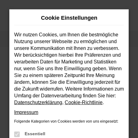
Zum
Hauptinhalt
Cookie Einstellungen
springen
MENÜ
Wir nutzen Cookies, um Ihnen die bestmögliche
Startseite
Fahrzeuge
Fahrzeugsuche
Nutzung unserer Webseite zu ermöglichen und
unsere Kommunikation mit Ihnen zu verbessern.
Wir berücksichtigen hierbei Ihre Präferenzen und
verarbeiten Daten für Marketing und Statistiken
FEHLER: NETWORK ERROR
nur, wenn Sie uns Ihre Einwilligung geben. Wenn
Sie zu einem späteren Zeitpunkt Ihre Meinung
Beim Laden ist ein Fehler aufgetreten.
ändern, können Sie die Einwilligung jederzeit für
Hier sind ein paar Tipps, die dir helfen können:
die Zukunft widerrufen. Weitere Informationen zum
Umfang der Datenverarbeitung finden Sie hier:
Überprüfe deine Firewall und deine
Datenschutzerklärung
,
Cookie-Richtlinie
.
Internetverbindung.
Impressum
Laden andere Webseiten, zum Beispiel
deine Suchmaschine?
Folgende Kategorien von Cookies werden von uns eingesetzt:
Prüfe deine Browsererweiterungen.
Essentiell