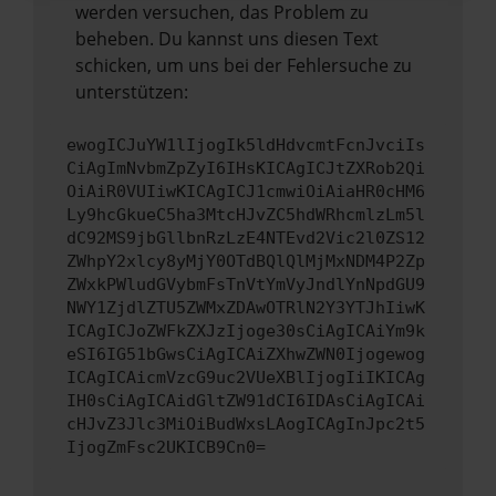
werden versuchen, das Problem zu
beheben. Du kannst uns diesen Text
schicken, um uns bei der Fehlersuche zu
unterstützen:
ewogICJuYW1lIjogIk5ldHdvcmtFcnJvciIs
CiAgImNvbmZpZyI6IHsKICAgICJtZXRob2Qi
OiAiR0VUIiwKICAgICJ1cmwiOiAiaHR0cHM6
Ly9hcGkueC5ha3MtcHJvZC5hdWRhcmlzLm5l
dC92MS9jbGllbnRzLzE4NTEvd2Vic2l0ZS12
ZWhpY2xlcy8yMjY0OTdBQlQlMjMxNDM4P2Zp
ZWxkPWludGVybmFsTnVtYmVyJndlYnNpdGU9
NWY1ZjdlZTU5ZWMxZDAwOTRlN2Y3YTJhIiwK
ICAgICJoZWFkZXJzIjoge30sCiAgICAiYm9k
eSI6IG51bGwsCiAgICAiZXhwZWN0Ijogewog
ICAgICAicmVzcG9uc2VUeXBlIjogIiIKICAg
IH0sCiAgICAidGltZW91dCI6IDAsCiAgICAi
cHJvZ3Jlc3MiOiBudWxsLAogICAgInJpc2t5
IjogZmFsc2UKICB9Cn0=