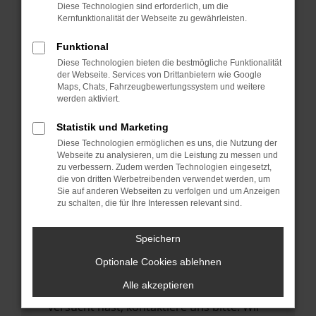
Manche Erweiterungen, wie Werbeblocker,
Diese Technologien sind erforderlich, um die
können das Laden bestimmter Seiten
Kernfunktionalität der Webseite zu gewährleisten.
verhindern. Funktioniert die Seite in einem
Funktional
anderen Browser oder in einem privaten
Diese Technologien bieten die bestmögliche Funktionalität
Fenster?
der Webseite. Services von Drittanbietern wie Google
Maps, Chats, Fahrzeugbewertungssystem und weitere
Starte dein Gerät neu.
werden aktiviert.
Das kann manchmal helfen,
vorübergehende Probleme zu beheben.
Statistik und Marketing
Diese Technologien ermöglichen es uns, die Nutzung der
Stelle sicher, dass dein Browser und dein
Webseite zu analysieren, um die Leistung zu messen und
Betriebssystem auf dem neuesten Stand
zu verbessern. Zudem werden Technologien eingesetzt,
die von dritten Werbetreibenden verwendet werden, um
sind.
Sie auf anderen Webseiten zu verfolgen und um Anzeigen
Veraltete Software birgt nicht nur ein
zu schalten, die für Ihre Interessen relevant sind.
Sicherheitsrisiko, sondern kann auch dazu
führen, dass bestimmte Funktionen nicht
Speichern
mehr unterstützt werden.
Optionale Cookies ablehnen
Wende dich an den Webseitenbetreiber.
Alle akzeptieren
Wenn du alle oben genannten Schritte
versucht hast, kontaktiere uns bitte. Wir