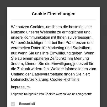
Zum
Hauptinhalt
Cookie Einstellungen
springen
MENÜ
Wir nutzen Cookies, um Ihnen die bestmögliche
Startseite
Fahrzeuge
Fahrzeugsuche
Nutzung unserer Webseite zu ermöglichen und
unsere Kommunikation mit Ihnen zu verbessern.
Wir berücksichtigen hierbei Ihre Präferenzen und
verarbeiten Daten für Marketing und Statistiken
FEHLER: NETWORK ERROR
nur, wenn Sie uns Ihre Einwilligung geben. Wenn
Sie zu einem späteren Zeitpunkt Ihre Meinung
Beim Laden ist ein Fehler aufgetreten.
ändern, können Sie die Einwilligung jederzeit für
Hier sind ein paar Tipps, die dir helfen können:
die Zukunft widerrufen. Weitere Informationen zum
Umfang der Datenverarbeitung finden Sie hier:
Überprüfe deine Firewall und deine
Datenschutzerklärung
,
Cookie-Richtlinie
.
Internetverbindung.
Impressum
Laden andere Webseiten, zum Beispiel
deine Suchmaschine?
Folgende Kategorien von Cookies werden von uns eingesetzt:
Prüfe deine Browsererweiterungen.
Essentiell