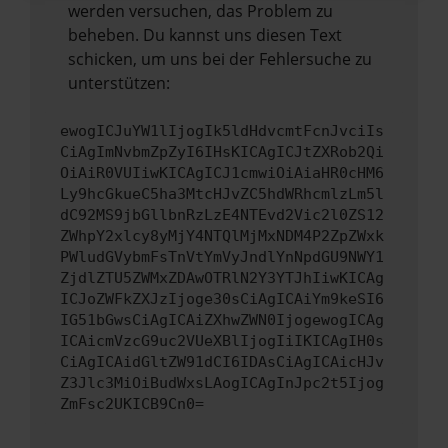
werden versuchen, das Problem zu
beheben. Du kannst uns diesen Text
schicken, um uns bei der Fehlersuche zu
unterstützen:
ewogICJuYW1lIjogIk5ldHdvcmtFcnJvciIs
CiAgImNvbmZpZyI6IHsKICAgICJtZXRob2Qi
OiAiR0VUIiwKICAgICJ1cmwiOiAiaHR0cHM6
Ly9hcGkueC5ha3MtcHJvZC5hdWRhcmlzLm5l
dC92MS9jbGllbnRzLzE4NTEvd2Vic2l0ZS12
ZWhpY2xlcy8yMjY4NTQlMjMxNDM4P2ZpZWxk
PWludGVybmFsTnVtYmVyJndlYnNpdGU9NWY1
ZjdlZTU5ZWMxZDAwOTRlN2Y3YTJhIiwKICAg
ICJoZWFkZXJzIjoge30sCiAgICAiYm9keSI6
IG51bGwsCiAgICAiZXhwZWN0IjogewogICAg
ICAicmVzcG9uc2VUeXBlIjogIiIKICAgIH0s
CiAgICAidGltZW91dCI6IDAsCiAgICAicHJv
Z3Jlc3MiOiBudWxsLAogICAgInJpc2t5Ijog
ZmFsc2UKICB9Cn0=