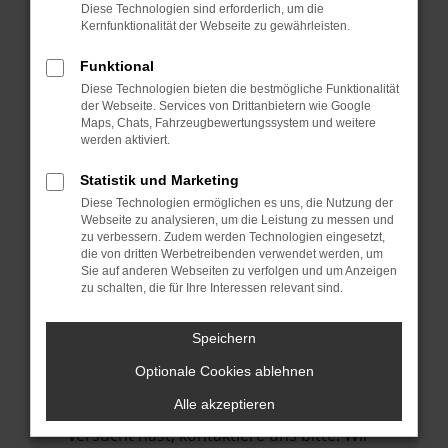
Manche Erweiterungen, wie Werbeblocker,
Diese Technologien sind erforderlich, um die
können das Laden bestimmter Seiten
Kernfunktionalität der Webseite zu gewährleisten.
verhindern. Funktioniert die Seite in einem
Funktional
anderen Browser oder in einem privaten
Diese Technologien bieten die bestmögliche Funktionalität
Fenster?
der Webseite. Services von Drittanbietern wie Google
Maps, Chats, Fahrzeugbewertungssystem und weitere
Starte dein Gerät neu.
werden aktiviert.
Das kann manchmal helfen,
vorübergehende Probleme zu beheben.
Statistik und Marketing
Diese Technologien ermöglichen es uns, die Nutzung der
Stelle sicher, dass dein Browser und dein
Webseite zu analysieren, um die Leistung zu messen und
Betriebssystem auf dem neuesten Stand
zu verbessern. Zudem werden Technologien eingesetzt,
die von dritten Werbetreibenden verwendet werden, um
sind.
Sie auf anderen Webseiten zu verfolgen und um Anzeigen
Veraltete Software birgt nicht nur ein
zu schalten, die für Ihre Interessen relevant sind.
Sicherheitsrisiko, sondern kann auch dazu
führen, dass bestimmte Funktionen nicht
Speichern
mehr unterstützt werden.
Optionale Cookies ablehnen
Wende dich an den Webseitenbetreiber.
Alle akzeptieren
Wenn du alle oben genannten Schritte
versucht hast, kontaktiere uns bitte. Wir