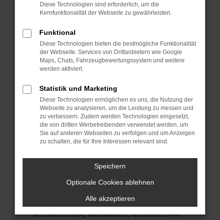
Manche Erweiterungen, wie Werbeblocker,
Diese Technologien sind erforderlich, um die
können das Laden bestimmter Seiten
Kernfunktionalität der Webseite zu gewährleisten.
verhindern. Funktioniert die Seite in einem
Funktional
anderen Browser oder in einem privaten
Diese Technologien bieten die bestmögliche Funktionalität
Fenster?
der Webseite. Services von Drittanbietern wie Google
Maps, Chats, Fahrzeugbewertungssystem und weitere
Starte dein Gerät neu.
werden aktiviert.
Das kann manchmal helfen,
vorübergehende Probleme zu beheben.
Statistik und Marketing
Diese Technologien ermöglichen es uns, die Nutzung der
Stelle sicher, dass dein Browser und dein
Webseite zu analysieren, um die Leistung zu messen und
Betriebssystem auf dem neuesten Stand
zu verbessern. Zudem werden Technologien eingesetzt,
die von dritten Werbetreibenden verwendet werden, um
sind.
Sie auf anderen Webseiten zu verfolgen und um Anzeigen
Veraltete Software birgt nicht nur ein
zu schalten, die für Ihre Interessen relevant sind.
Sicherheitsrisiko, sondern kann auch dazu
führen, dass bestimmte Funktionen nicht
Speichern
mehr unterstützt werden.
Optionale Cookies ablehnen
Wende dich an den Webseitenbetreiber.
Alle akzeptieren
Wenn du alle oben genannten Schritte
versucht hast, kontaktiere uns bitte. Wir