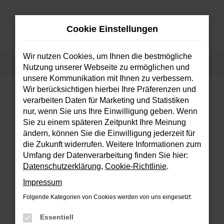
Zum
Hauptinhalt
Cookie Einstellungen
springen
MENÜ
Wir nutzen Cookies, um Ihnen die bestmögliche
Startseite
Fahrzeuge
Fahrzeugsuche
Nutzung unserer Webseite zu ermöglichen und
unsere Kommunikation mit Ihnen zu verbessern.
Wir berücksichtigen hierbei Ihre Präferenzen und
verarbeiten Daten für Marketing und Statistiken
FEHLER: NETWORK ERROR
nur, wenn Sie uns Ihre Einwilligung geben. Wenn
Sie zu einem späteren Zeitpunkt Ihre Meinung
Beim Laden ist ein Fehler aufgetreten.
ändern, können Sie die Einwilligung jederzeit für
Hier sind ein paar Tipps, die dir helfen können:
die Zukunft widerrufen. Weitere Informationen zum
Umfang der Datenverarbeitung finden Sie hier:
Überprüfe deine Firewall und deine
Datenschutzerklärung
,
Cookie-Richtlinie
.
Internetverbindung.
Impressum
Laden andere Webseiten, zum Beispiel
deine Suchmaschine?
Folgende Kategorien von Cookies werden von uns eingesetzt:
Prüfe deine Browsererweiterungen.
Essentiell