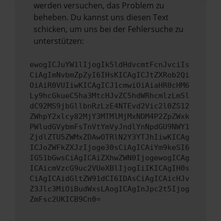
werden versuchen, das Problem zu
beheben. Du kannst uns diesen Text
schicken, um uns bei der Fehlersuche zu
unterstützen:
ewogICJuYW1lIjogIk5ldHdvcmtFcnJvciIs
CiAgImNvbmZpZyI6IHsKICAgICJtZXRob2Qi
OiAiR0VUIiwKICAgICJ1cmwiOiAiaHR0cHM6
Ly9hcGkueC5ha3MtcHJvZC5hdWRhcmlzLm5l
dC92MS9jbGllbnRzLzE4NTEvd2Vic2l0ZS12
ZWhpY2xlcy82MjY3MTMlMjMxNDM4P2ZpZWxk
PWludGVybmFsTnVtYmVyJndlYnNpdGU9NWY1
ZjdlZTU5ZWMxZDAwOTRlN2Y3YTJhIiwKICAg
ICJoZWFkZXJzIjoge30sCiAgICAiYm9keSI6
IG51bGwsCiAgICAiZXhwZWN0IjogewogICAg
ICAicmVzcG9uc2VUeXBlIjogIiIKICAgIH0s
CiAgICAidGltZW91dCI6IDAsCiAgICAicHJv
Z3Jlc3MiOiBudWxsLAogICAgInJpc2t5Ijog
ZmFsc2UKICB9Cn0=