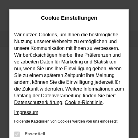
Zum
Hauptinhalt
Cookie Einstellungen
springen
MENÜ
Wir nutzen Cookies, um Ihnen die bestmögliche
Startseite
Fahrzeuge
Fahrzeugsuche
Nutzung unserer Webseite zu ermöglichen und
unsere Kommunikation mit Ihnen zu verbessern.
Wir berücksichtigen hierbei Ihre Präferenzen und
verarbeiten Daten für Marketing und Statistiken
FEHLER: NETWORK ERROR
nur, wenn Sie uns Ihre Einwilligung geben. Wenn
Sie zu einem späteren Zeitpunkt Ihre Meinung
Beim Laden ist ein Fehler aufgetreten.
ändern, können Sie die Einwilligung jederzeit für
Hier sind ein paar Tipps, die dir helfen können:
die Zukunft widerrufen. Weitere Informationen zum
Umfang der Datenverarbeitung finden Sie hier:
Überprüfe deine Firewall und deine
Datenschutzerklärung
,
Cookie-Richtlinie
.
Internetverbindung.
Impressum
Laden andere Webseiten, zum Beispiel
deine Suchmaschine?
Folgende Kategorien von Cookies werden von uns eingesetzt:
Prüfe deine Browsererweiterungen.
Essentiell