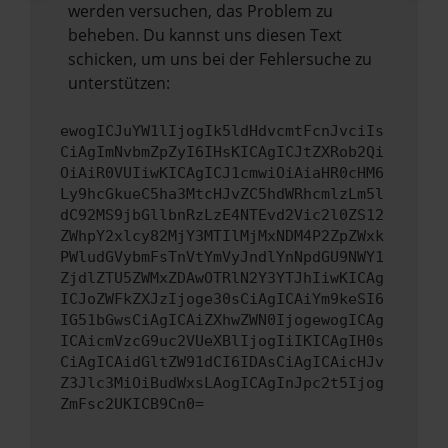
werden versuchen, das Problem zu
beheben. Du kannst uns diesen Text
schicken, um uns bei der Fehlersuche zu
unterstützen:
ewogICJuYW1lIjogIk5ldHdvcmtFcnJvciIs
CiAgImNvbmZpZyI6IHsKICAgICJtZXRob2Qi
OiAiR0VUIiwKICAgICJ1cmwiOiAiaHR0cHM6
Ly9hcGkueC5ha3MtcHJvZC5hdWRhcmlzLm5l
dC92MS9jbGllbnRzLzE4NTEvd2Vic2l0ZS12
ZWhpY2xlcy82MjY3MTIlMjMxNDM4P2ZpZWxk
PWludGVybmFsTnVtYmVyJndlYnNpdGU9NWY1
ZjdlZTU5ZWMxZDAwOTRlN2Y3YTJhIiwKICAg
ICJoZWFkZXJzIjoge30sCiAgICAiYm9keSI6
IG51bGwsCiAgICAiZXhwZWN0IjogewogICAg
ICAicmVzcG9uc2VUeXBlIjogIiIKICAgIH0s
CiAgICAidGltZW91dCI6IDAsCiAgICAicHJv
Z3Jlc3MiOiBudWxsLAogICAgInJpc2t5Ijog
ZmFsc2UKICB9Cn0=