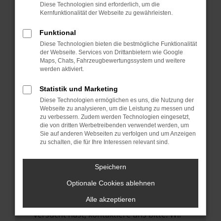
Manche Erweiterungen, wie Werbeblocker,
Diese Technologien sind erforderlich, um die
können das Laden bestimmter Seiten
Kernfunktionalität der Webseite zu gewährleisten.
verhindern. Funktioniert die Seite in einem
Funktional
anderen Browser oder in einem privaten
Diese Technologien bieten die bestmögliche Funktionalität
Fenster?
der Webseite. Services von Drittanbietern wie Google
Maps, Chats, Fahrzeugbewertungssystem und weitere
Starte dein Gerät neu.
werden aktiviert.
Das kann manchmal helfen,
vorübergehende Probleme zu beheben.
Statistik und Marketing
Diese Technologien ermöglichen es uns, die Nutzung der
Stelle sicher, dass dein Browser und dein
Webseite zu analysieren, um die Leistung zu messen und
Betriebssystem auf dem neuesten Stand
zu verbessern. Zudem werden Technologien eingesetzt,
die von dritten Werbetreibenden verwendet werden, um
sind.
Sie auf anderen Webseiten zu verfolgen und um Anzeigen
Veraltete Software birgt nicht nur ein
zu schalten, die für Ihre Interessen relevant sind.
Sicherheitsrisiko, sondern kann auch dazu
führen, dass bestimmte Funktionen nicht
Speichern
mehr unterstützt werden.
Optionale Cookies ablehnen
Wende dich an den Webseitenbetreiber.
Alle akzeptieren
Wenn du alle oben genannten Schritte
versucht hast, kontaktiere uns bitte. Wir