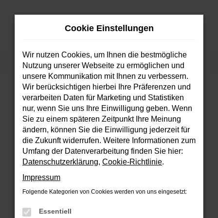
Zum
Hauptinhalt
Cookie Einstellungen
springen
MENÜ
Wir nutzen Cookies, um Ihnen die bestmögliche
Startseite
Fahrzeuge
Fahrzeugsuche
Nutzung unserer Webseite zu ermöglichen und
unsere Kommunikation mit Ihnen zu verbessern.
Wir berücksichtigen hierbei Ihre Präferenzen und
verarbeiten Daten für Marketing und Statistiken
FEHLER: NETWORK ERROR
nur, wenn Sie uns Ihre Einwilligung geben. Wenn
Sie zu einem späteren Zeitpunkt Ihre Meinung
Beim Laden ist ein Fehler aufgetreten.
ändern, können Sie die Einwilligung jederzeit für
Hier sind ein paar Tipps, die dir helfen können:
die Zukunft widerrufen. Weitere Informationen zum
Umfang der Datenverarbeitung finden Sie hier:
Überprüfe deine Firewall und deine
Datenschutzerklärung
,
Cookie-Richtlinie
.
Internetverbindung.
Impressum
Laden andere Webseiten, zum Beispiel
deine Suchmaschine?
Folgende Kategorien von Cookies werden von uns eingesetzt:
Prüfe deine Browsererweiterungen.
Essentiell