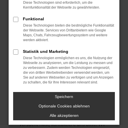
Manche Erweiterungen, wie Werbeblocker,
Diese Technologien sind erforderlich, um die
können das Laden bestimmter Seiten
Kernfunktionalität der Webseite zu gewährleisten.
verhindern. Funktioniert die Seite in einem
Funktional
anderen Browser oder in einem privaten
Diese Technologien bieten die bestmögliche Funktionalität
Fenster?
der Webseite. Services von Drittanbietern wie Google
Maps, Chats, Fahrzeugbewertungssystem und weitere
Starte dein Gerät neu.
werden aktiviert.
Das kann manchmal helfen,
vorübergehende Probleme zu beheben.
Statistik und Marketing
Diese Technologien ermöglichen es uns, die Nutzung der
Stelle sicher, dass dein Browser und dein
Webseite zu analysieren, um die Leistung zu messen und
Betriebssystem auf dem neuesten Stand
zu verbessern. Zudem werden Technologien eingesetzt,
die von dritten Werbetreibenden verwendet werden, um
sind.
Sie auf anderen Webseiten zu verfolgen und um Anzeigen
Veraltete Software birgt nicht nur ein
zu schalten, die für Ihre Interessen relevant sind.
Sicherheitsrisiko, sondern kann auch dazu
führen, dass bestimmte Funktionen nicht
Speichern
mehr unterstützt werden.
Optionale Cookies ablehnen
Wende dich an den Webseitenbetreiber.
Alle akzeptieren
Wenn du alle oben genannten Schritte
versucht hast, kontaktiere uns bitte. Wir