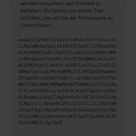
werden versuchen, das Problem zu
beheben. Du kannst uns diesen Text
schicken, um uns bei der Fehlersuche zu
unterstützen:
ewogICJuYW1lIjogIk5ldHdvcmtFcnJvciIs
CiAgImNvbmZpZyI6IHsKICAgICJtZXRob2Qi
OiAiR0VUIiwKICAgICJ1cmwiOiAiaHR0cHM6
Ly9hcGkueC5ha3MtcHJvZC5hdWRhcmlzLm5l
dC92MS9jbGllbnRzLzE4NTEvd2Vic2l0ZS12
ZWhpY2xlcy82MjYwNDRQJTIzMTQzOD9maWVs
ZD1pbnRlcm5hbE51bWJlciZ3ZWJzaXRlPTVm
NWY3ZWU1OWVjMWQwMDk0ZTdmN2EyYSIsCiAg
ICAiaGVhZGVycyI6IHt9LAogICAgImJvZHki
OiBudWxsLAogICAgImV4cGVjdCI6IHsKICAg
ICAgInJlc3BvbnNlVHlwZSI6ICIiCiAgICB9
LAogICAgInRpbWVvdXQiOiAwLAogICAgInBy
b2dyZXNzIjogbnVsbCwKICAgICJyaXNreSI6
IGZhbHNlCiAgfQp9