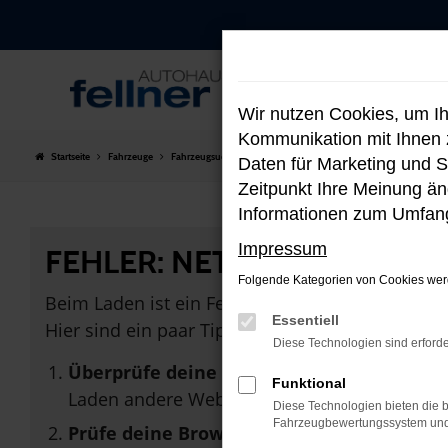
Zum
Hauptinhalt
springen
Wir nutzen Cookies, um I
Kommunikation mit Ihnen z
Startseite
Fahrzeuge
Fahrzeugsuche
Daten für Marketing und S
Zeitpunkt Ihre Meinung änd
Informationen zum Umfang
Impressum
FEHLER: NETWORK ERROR
Folgende Kategorien von Cookies werd
Beim Laden ist ein Fehler aufgetreten.
Essentiell
Hier sind ein paar Tipps, die dir helfen können:
Diese Technologien sind erforde
Überprüfe deine Firewall und deine Inter
Funktional
Laden andere Webseiten, zum Beispiel dein
Diese Technologien bieten die b
Fahrzeugbewertungssystem und w
Prüfe deine Browsererweiterungen.