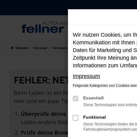
Zum
Hauptinhalt
springen
Wir nutzen Cookies, um I
Kommunikation mit Ihnen z
Startseite
Fahrzeuge
Fahrzeugsuche
Daten für Marketing und S
Zeitpunkt Ihre Meinung änd
Informationen zum Umfang
Impressum
FEHLER: NETWORK ERROR
Folgende Kategorien von Cookies werd
Beim Laden ist ein Fehler aufgetreten.
Essentiell
Hier sind ein paar Tipps, die dir helfen können:
Diese Technologien sind erforde
Überprüfe deine Firewall und deine Inter
Funktional
Laden andere Webseiten, zum Beispiel dein
Diese Technologien bieten die b
Fahrzeugbewertungssystem und w
Prüfe deine Browsererweiterungen.