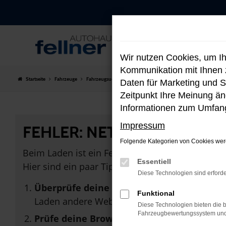
Zum
Hauptinhalt
springen
Wir nutzen Cookies, um I
Kommunikation mit Ihnen z
Startseite
Fahrzeuge
Fahrzeugsuche
Daten für Marketing und S
Zeitpunkt Ihre Meinung änd
Informationen zum Umfang
Impressum
FEHLER: NETWORK ERROR
Folgende Kategorien von Cookies werd
Beim Laden ist ein Fehler aufgetreten.
Essentiell
Hier sind ein paar Tipps, die dir helfen können:
Diese Technologien sind erforde
Überprüfe deine Firewall und deine Inter
Funktional
Laden andere Webseiten, zum Beispiel dein
Diese Technologien bieten die b
Fahrzeugbewertungssystem und w
Prüfe deine Browsererweiterungen.