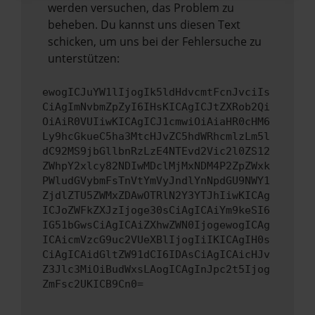
werden versuchen, das Problem zu
beheben. Du kannst uns diesen Text
schicken, um uns bei der Fehlersuche zu
unterstützen:
ewogICJuYW1lIjogIk5ldHdvcmtFcnJvciIs
CiAgImNvbmZpZyI6IHsKICAgICJtZXRob2Qi
OiAiR0VUIiwKICAgICJ1cmwiOiAiaHR0cHM6
Ly9hcGkueC5ha3MtcHJvZC5hdWRhcmlzLm5l
dC92MS9jbGllbnRzLzE4NTEvd2Vic2l0ZS12
ZWhpY2xlcy82NDIwMDclMjMxNDM4P2ZpZWxk
PWludGVybmFsTnVtYmVyJndlYnNpdGU9NWY1
ZjdlZTU5ZWMxZDAwOTRlN2Y3YTJhIiwKICAg
ICJoZWFkZXJzIjoge30sCiAgICAiYm9keSI6
IG51bGwsCiAgICAiZXhwZWN0IjogewogICAg
ICAicmVzcG9uc2VUeXBlIjogIiIKICAgIH0s
CiAgICAidGltZW91dCI6IDAsCiAgICAicHJv
Z3Jlc3MiOiBudWxsLAogICAgInJpc2t5Ijog
ZmFsc2UKICB9Cn0=