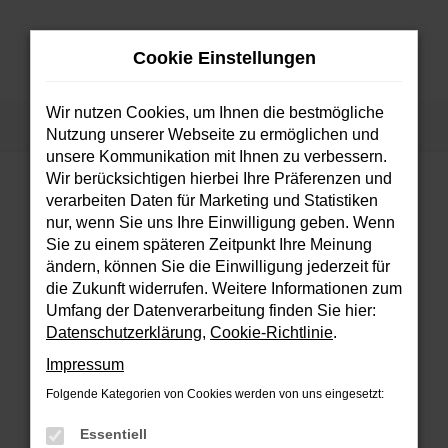
Zum
Hauptinhalt
Cookie Einstellungen
springen
MENÜ
Wir nutzen Cookies, um Ihnen die bestmögliche
Startseite
Fahrzeuge
Fahrzeugsuche
Nutzung unserer Webseite zu ermöglichen und
unsere Kommunikation mit Ihnen zu verbessern.
Wir berücksichtigen hierbei Ihre Präferenzen und
verarbeiten Daten für Marketing und Statistiken
FEHLER: NETWORK ERROR
nur, wenn Sie uns Ihre Einwilligung geben. Wenn
Sie zu einem späteren Zeitpunkt Ihre Meinung
Beim Laden ist ein Fehler aufgetreten.
ändern, können Sie die Einwilligung jederzeit für
Hier sind ein paar Tipps, die dir helfen können:
die Zukunft widerrufen. Weitere Informationen zum
Umfang der Datenverarbeitung finden Sie hier:
Überprüfe deine Firewall und deine
Datenschutzerklärung
,
Cookie-Richtlinie
.
Internetverbindung.
Impressum
Laden andere Webseiten, zum Beispiel
deine Suchmaschine?
Folgende Kategorien von Cookies werden von uns eingesetzt:
Prüfe deine Browsererweiterungen.
Essentiell