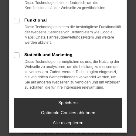
Manche Erweiterungen, wie Werbeblocker,
Diese Technologien sind erforderlich, um die
können das Laden bestimmter Seiten
Kernfunktionalität der Webseite zu gewährleisten.
verhindern. Funktioniert die Seite in einem
Funktional
anderen Browser oder in einem privaten
Diese Technologien bieten die bestmögliche Funktionalität
Fenster?
der Webseite. Services von Drittanbietern wie Google
Maps, Chats, Fahrzeugbewertungssystem und weitere
Starte dein Gerät neu.
werden aktiviert.
Das kann manchmal helfen,
vorübergehende Probleme zu beheben.
Statistik und Marketing
Diese Technologien ermöglichen es uns, die Nutzung der
Stelle sicher, dass dein Browser und dein
Webseite zu analysieren, um die Leistung zu messen und
Betriebssystem auf dem neuesten Stand
zu verbessern. Zudem werden Technologien eingesetzt,
die von dritten Werbetreibenden verwendet werden, um
sind.
Sie auf anderen Webseiten zu verfolgen und um Anzeigen
Veraltete Software birgt nicht nur ein
zu schalten, die für Ihre Interessen relevant sind.
Sicherheitsrisiko, sondern kann auch dazu
führen, dass bestimmte Funktionen nicht
Speichern
mehr unterstützt werden.
Optionale Cookies ablehnen
Wende dich an den Webseitenbetreiber.
Alle akzeptieren
Wenn du alle oben genannten Schritte
versucht hast, kontaktiere uns bitte. Wir