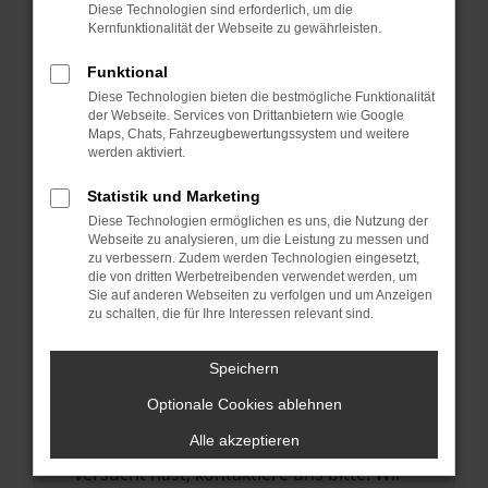
Manche Erweiterungen, wie Werbeblocker,
Diese Technologien sind erforderlich, um die
können das Laden bestimmter Seiten
Kernfunktionalität der Webseite zu gewährleisten.
verhindern. Funktioniert die Seite in einem
Funktional
anderen Browser oder in einem privaten
Diese Technologien bieten die bestmögliche Funktionalität
Fenster?
der Webseite. Services von Drittanbietern wie Google
Maps, Chats, Fahrzeugbewertungssystem und weitere
Starte dein Gerät neu.
werden aktiviert.
Das kann manchmal helfen,
vorübergehende Probleme zu beheben.
Statistik und Marketing
Diese Technologien ermöglichen es uns, die Nutzung der
Stelle sicher, dass dein Browser und dein
Webseite zu analysieren, um die Leistung zu messen und
Betriebssystem auf dem neuesten Stand
zu verbessern. Zudem werden Technologien eingesetzt,
die von dritten Werbetreibenden verwendet werden, um
sind.
Sie auf anderen Webseiten zu verfolgen und um Anzeigen
Veraltete Software birgt nicht nur ein
zu schalten, die für Ihre Interessen relevant sind.
Sicherheitsrisiko, sondern kann auch dazu
führen, dass bestimmte Funktionen nicht
Speichern
mehr unterstützt werden.
Optionale Cookies ablehnen
Wende dich an den Webseitenbetreiber.
Alle akzeptieren
Wenn du alle oben genannten Schritte
versucht hast, kontaktiere uns bitte. Wir