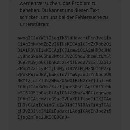
werden versuchen, das Problem zu
beheben. Du kannst uns diesen Text
schicken, um uns bei der Fehlersuche zu
unterstützen:
ewogICJuYW1lIjogIk5ldHdvcmtFcnJvciIs
CiAgImNvbmZpZyI6IHsKICAgICJtZXRob2Qi
OiAiR0VUIiwKICAgICJ1cmwiOiAiaHR0cHM6
Ly9hcGkueC5ha3MtcHJvZC5hdWRhcmlzLm5l
dC92MS9jbGllbnRzLzE4NTEvd2Vic2l0ZS12
ZWhpY2xlcy84MjU0NjhTRVAlMjMxNDM4P2Zp
ZWxkPWludGVybmFsTnVtYmVyJndlYnNpdGU9
NWY1ZjdlZTU5ZWMxZDAwOTRlN2Y3YTJhIiwK
ICAgICJoZWFkZXJzIjoge30sCiAgICAiYm9k
eSI6IG51bGwsCiAgICAiZXhwZWN0Ijogewog
ICAgICAicmVzcG9uc2VUeXBlIjogIiIKICAg
IH0sCiAgICAidGltZW91dCI6IDAsCiAgICAi
cHJvZ3Jlc3MiOiBudWxsLAogICAgInJpc2t5
IjogZmFsc2UKICB9Cn0=