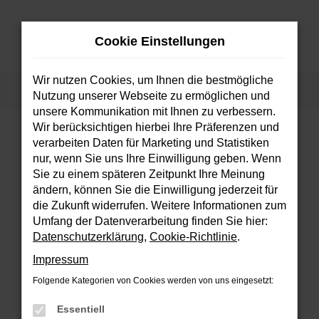
Zum
Hauptinhalt
Cookie Einstellungen
springen
MENÜ
Wir nutzen Cookies, um Ihnen die bestmögliche
Startseite
Fahrzeuge
Fahrzeugsuche
Nutzung unserer Webseite zu ermöglichen und
unsere Kommunikation mit Ihnen zu verbessern.
Wir berücksichtigen hierbei Ihre Präferenzen und
verarbeiten Daten für Marketing und Statistiken
FEHLER: NETWORK ERROR
nur, wenn Sie uns Ihre Einwilligung geben. Wenn
Sie zu einem späteren Zeitpunkt Ihre Meinung
Beim Laden ist ein Fehler aufgetreten.
ändern, können Sie die Einwilligung jederzeit für
Hier sind ein paar Tipps, die dir helfen können:
die Zukunft widerrufen. Weitere Informationen zum
Umfang der Datenverarbeitung finden Sie hier:
Überprüfe deine Firewall und deine
Datenschutzerklärung
,
Cookie-Richtlinie
.
Internetverbindung.
Impressum
Laden andere Webseiten, zum Beispiel
deine Suchmaschine?
Folgende Kategorien von Cookies werden von uns eingesetzt:
Prüfe deine Browsererweiterungen.
Essentiell