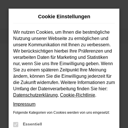
Zum
Hauptinhalt
Cookie Einstellungen
springen
MENÜ
Wir nutzen Cookies, um Ihnen die bestmögliche
Startseite
Fahrzeuge
Fahrzeugsuche
Nutzung unserer Webseite zu ermöglichen und
unsere Kommunikation mit Ihnen zu verbessern.
Wir berücksichtigen hierbei Ihre Präferenzen und
verarbeiten Daten für Marketing und Statistiken
FEHLER: NETWORK ERROR
nur, wenn Sie uns Ihre Einwilligung geben. Wenn
Sie zu einem späteren Zeitpunkt Ihre Meinung
Beim Laden ist ein Fehler aufgetreten.
ändern, können Sie die Einwilligung jederzeit für
Hier sind ein paar Tipps, die dir helfen können:
die Zukunft widerrufen. Weitere Informationen zum
Umfang der Datenverarbeitung finden Sie hier:
Überprüfe deine Firewall und deine
Datenschutzerklärung
,
Cookie-Richtlinie
.
Internetverbindung.
Impressum
Laden andere Webseiten, zum Beispiel
deine Suchmaschine?
Folgende Kategorien von Cookies werden von uns eingesetzt:
Prüfe deine Browsererweiterungen.
Essentiell