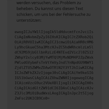
werden versuchen, das Problem zu
beheben. Du kannst uns diesen Text
schicken, um uns bei der Fehlersuche zu
unterstützen:
ewogICJuYW1lIjogIk5ldHdvcmtFcnJvciIs
CiAgImNvbmZpZyI6IHsKICAgICJtZXRob2Qi
OiAiR0VUIiwKICAgICJ1cmwiOiAiaHR0cHM6
Ly9hcGkueC5ha3MtcHJvZC5hdWRhcmlzLm5l
dC92MS9jbGllbnRzLzE4NTEvd2Vic2l0ZS12
ZWhpY2xlcy83MjYwMTQlMjMxNDM4P2ZpZWxk
PWludGVybmFsTnVtYmVyJndlYnNpdGU9NWY1
ZjdlZTU5ZWMxZDAwOTRlN2Y3YTJhIiwKICAg
ICJoZWFkZXJzIjoge30sCiAgICAiYm9keSI6
IG51bGwsCiAgICAiZXhwZWN0IjogewogICAg
ICAicmVzcG9uc2VUeXBlIjogIiIKICAgIH0s
CiAgICAidGltZW91dCI6IDAsCiAgICAicHJv
Z3Jlc3MiOiBudWxsLAogICAgInJpc2t5Ijog
ZmFsc2UKICB9Cn0=