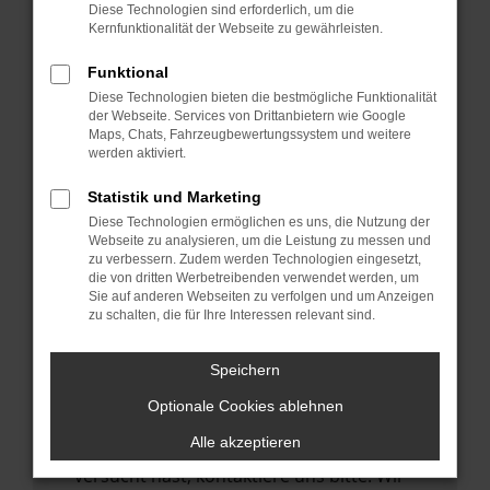
Manche Erweiterungen, wie Werbeblocker,
Diese Technologien sind erforderlich, um die
können das Laden bestimmter Seiten
Kernfunktionalität der Webseite zu gewährleisten.
verhindern. Funktioniert die Seite in einem
Funktional
anderen Browser oder in einem privaten
Diese Technologien bieten die bestmögliche Funktionalität
Fenster?
der Webseite. Services von Drittanbietern wie Google
Maps, Chats, Fahrzeugbewertungssystem und weitere
Starte dein Gerät neu.
werden aktiviert.
Das kann manchmal helfen,
vorübergehende Probleme zu beheben.
Statistik und Marketing
Diese Technologien ermöglichen es uns, die Nutzung der
Stelle sicher, dass dein Browser und dein
Webseite zu analysieren, um die Leistung zu messen und
Betriebssystem auf dem neuesten Stand
zu verbessern. Zudem werden Technologien eingesetzt,
die von dritten Werbetreibenden verwendet werden, um
sind.
Sie auf anderen Webseiten zu verfolgen und um Anzeigen
Veraltete Software birgt nicht nur ein
zu schalten, die für Ihre Interessen relevant sind.
Sicherheitsrisiko, sondern kann auch dazu
führen, dass bestimmte Funktionen nicht
Speichern
mehr unterstützt werden.
Optionale Cookies ablehnen
Wende dich an den Webseitenbetreiber.
Alle akzeptieren
Wenn du alle oben genannten Schritte
versucht hast, kontaktiere uns bitte. Wir