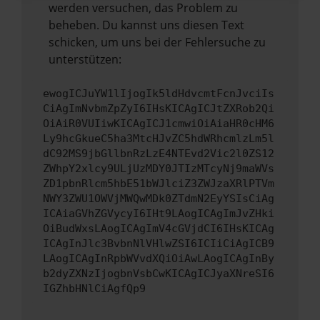
werden versuchen, das Problem zu
beheben. Du kannst uns diesen Text
schicken, um uns bei der Fehlersuche zu
unterstützen:
ewogICJuYW1lIjogIk5ldHdvcmtFcnJvciIs
CiAgImNvbmZpZyI6IHsKICAgICJtZXRob2Qi
OiAiR0VUIiwKICAgICJ1cmwiOiAiaHR0cHM6
Ly9hcGkueC5ha3MtcHJvZC5hdWRhcmlzLm5l
dC92MS9jbGllbnRzLzE4NTEvd2Vic2l0ZS12
ZWhpY2xlcy9ULjUzMDY0JTIzMTcyNj9maWVs
ZD1pbnRlcm5hbE51bWJlciZ3ZWJzaXRlPTVm
NWY3ZWU1OWVjMWQwMDk0ZTdmN2EyYSIsCiAg
ICAiaGVhZGVycyI6IHt9LAogICAgImJvZHki
OiBudWxsLAogICAgImV4cGVjdCI6IHsKICAg
ICAgInJlc3BvbnNlVHlwZSI6ICIiCiAgICB9
LAogICAgInRpbWVvdXQiOiAwLAogICAgInBy
b2dyZXNzIjogbnVsbCwKICAgICJyaXNreSI6
IGZhbHNlCiAgfQp9