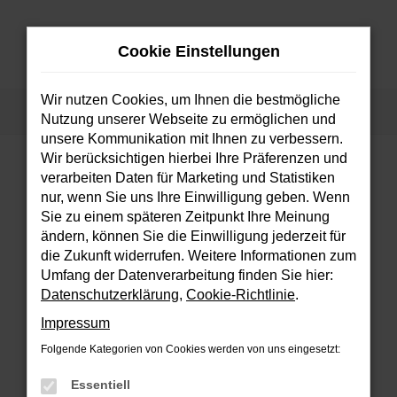
Zum
Hauptinhalt
Cookie Einstellungen
springen
MENÜ
Wir nutzen Cookies, um Ihnen die bestmögliche
Startseite
Fahrzeuge
Fahrzeugsuche
Nutzung unserer Webseite zu ermöglichen und
unsere Kommunikation mit Ihnen zu verbessern.
Wir berücksichtigen hierbei Ihre Präferenzen und
verarbeiten Daten für Marketing und Statistiken
FEHLER: NETWORK ERROR
nur, wenn Sie uns Ihre Einwilligung geben. Wenn
Sie zu einem späteren Zeitpunkt Ihre Meinung
Beim Laden ist ein Fehler aufgetreten.
ändern, können Sie die Einwilligung jederzeit für
Hier sind ein paar Tipps, die dir helfen können:
die Zukunft widerrufen. Weitere Informationen zum
Umfang der Datenverarbeitung finden Sie hier:
Überprüfe deine Firewall und deine
Datenschutzerklärung
,
Cookie-Richtlinie
.
Internetverbindung.
Impressum
Laden andere Webseiten, zum Beispiel
deine Suchmaschine?
Folgende Kategorien von Cookies werden von uns eingesetzt:
Prüfe deine Browsererweiterungen.
Essentiell