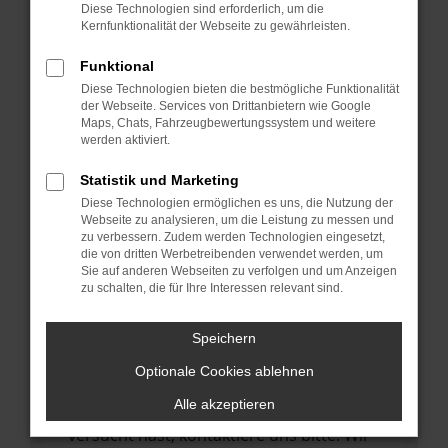
Manche Erweiterungen, wie Werbeblocker,
Diese Technologien sind erforderlich, um die
können das Laden bestimmter Seiten
Kernfunktionalität der Webseite zu gewährleisten.
verhindern. Funktioniert die Seite in einem
Funktional
anderen Browser oder in einem privaten
Diese Technologien bieten die bestmögliche Funktionalität
Fenster?
der Webseite. Services von Drittanbietern wie Google
Maps, Chats, Fahrzeugbewertungssystem und weitere
Starte dein Gerät neu.
werden aktiviert.
Das kann manchmal helfen,
vorübergehende Probleme zu beheben.
Statistik und Marketing
Diese Technologien ermöglichen es uns, die Nutzung der
Stelle sicher, dass dein Browser und dein
Webseite zu analysieren, um die Leistung zu messen und
Betriebssystem auf dem neuesten Stand
zu verbessern. Zudem werden Technologien eingesetzt,
die von dritten Werbetreibenden verwendet werden, um
sind.
Sie auf anderen Webseiten zu verfolgen und um Anzeigen
Veraltete Software birgt nicht nur ein
zu schalten, die für Ihre Interessen relevant sind.
Sicherheitsrisiko, sondern kann auch dazu
führen, dass bestimmte Funktionen nicht
Speichern
mehr unterstützt werden.
Optionale Cookies ablehnen
Wende dich an den Webseitenbetreiber.
Alle akzeptieren
Wenn du alle oben genannten Schritte
versucht hast, kontaktiere uns bitte. Wir