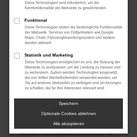
Manche Erweiterungen, wie Werbeblocker,
Diese Technologien sind erforderlich, um die
können das Laden bestimmter Seiten
Kernfunktionalität der Webseite zu gewährleisten.
verhindern. Funktioniert die Seite in einem
Funktional
anderen Browser oder in einem privaten
Diese Technologien bieten die bestmögliche Funktionalität
Fenster?
der Webseite. Services von Drittanbietern wie Google
Maps, Chats, Fahrzeugbewertungssystem und weitere
Starte dein Gerät neu.
werden aktiviert.
Das kann manchmal helfen,
vorübergehende Probleme zu beheben.
Statistik und Marketing
Diese Technologien ermöglichen es uns, die Nutzung der
Stelle sicher, dass dein Browser und dein
Webseite zu analysieren, um die Leistung zu messen und
Betriebssystem auf dem neuesten Stand
zu verbessern. Zudem werden Technologien eingesetzt,
die von dritten Werbetreibenden verwendet werden, um
sind.
Sie auf anderen Webseiten zu verfolgen und um Anzeigen
Veraltete Software birgt nicht nur ein
zu schalten, die für Ihre Interessen relevant sind.
Sicherheitsrisiko, sondern kann auch dazu
führen, dass bestimmte Funktionen nicht
Speichern
mehr unterstützt werden.
Optionale Cookies ablehnen
Wende dich an den Webseitenbetreiber.
Alle akzeptieren
Wenn du alle oben genannten Schritte
versucht hast, kontaktiere uns bitte. Wir