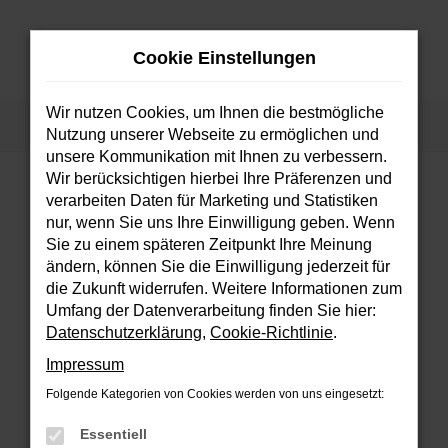
Zum
Hauptinhalt
Cookie Einstellungen
springen
MENÜ
Wir nutzen Cookies, um Ihnen die bestmögliche
Startseite
Fahrzeuge
Fahrzeugsuche
Nutzung unserer Webseite zu ermöglichen und
unsere Kommunikation mit Ihnen zu verbessern.
Wir berücksichtigen hierbei Ihre Präferenzen und
verarbeiten Daten für Marketing und Statistiken
FEHLER: NETWORK ERROR
nur, wenn Sie uns Ihre Einwilligung geben. Wenn
Sie zu einem späteren Zeitpunkt Ihre Meinung
Beim Laden ist ein Fehler aufgetreten.
ändern, können Sie die Einwilligung jederzeit für
Hier sind ein paar Tipps, die dir helfen können:
die Zukunft widerrufen. Weitere Informationen zum
Umfang der Datenverarbeitung finden Sie hier:
Überprüfe deine Firewall und deine
Datenschutzerklärung
,
Cookie-Richtlinie
.
Internetverbindung.
Impressum
Laden andere Webseiten, zum Beispiel
deine Suchmaschine?
Folgende Kategorien von Cookies werden von uns eingesetzt:
Prüfe deine Browsererweiterungen.
Essentiell