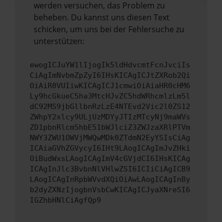
werden versuchen, das Problem zu
beheben. Du kannst uns diesen Text
schicken, um uns bei der Fehlersuche zu
unterstützen:
ewogICJuYW1lIjogIk5ldHdvcmtFcnJvciIs
CiAgImNvbmZpZyI6IHsKICAgICJtZXRob2Qi
OiAiR0VUIiwKICAgICJ1cmwiOiAiaHR0cHM6
Ly9hcGkueC5ha3MtcHJvZC5hdWRhcmlzLm5l
dC92MS9jbGllbnRzLzE4NTEvd2Vic2l0ZS12
ZWhpY2xlcy9ULjUzMDYyJTIzMTcyNj9maWVs
ZD1pbnRlcm5hbE51bWJlciZ3ZWJzaXRlPTVm
NWY3ZWU1OWVjMWQwMDk0ZTdmN2EyYSIsCiAg
ICAiaGVhZGVycyI6IHt9LAogICAgImJvZHki
OiBudWxsLAogICAgImV4cGVjdCI6IHsKICAg
ICAgInJlc3BvbnNlVHlwZSI6ICIiCiAgICB9
LAogICAgInRpbWVvdXQiOiAwLAogICAgInBy
b2dyZXNzIjogbnVsbCwKICAgICJyaXNreSI6
IGZhbHNlCiAgfQp9