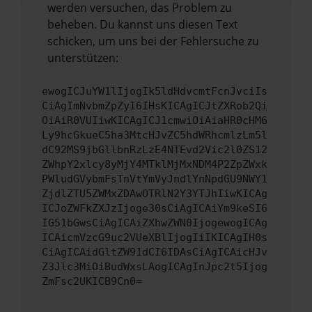
werden versuchen, das Problem zu
beheben. Du kannst uns diesen Text
schicken, um uns bei der Fehlersuche zu
unterstützen:
ewogICJuYW1lIjogIk5ldHdvcmtFcnJvciIs
CiAgImNvbmZpZyI6IHsKICAgICJtZXRob2Qi
OiAiR0VUIiwKICAgICJ1cmwiOiAiaHR0cHM6
Ly9hcGkueC5ha3MtcHJvZC5hdWRhcmlzLm5l
dC92MS9jbGllbnRzLzE4NTEvd2Vic2l0ZS12
ZWhpY2xlcy8yMjY4MTklMjMxNDM4P2ZpZWxk
PWludGVybmFsTnVtYmVyJndlYnNpdGU9NWY1
ZjdlZTU5ZWMxZDAwOTRlN2Y3YTJhIiwKICAg
ICJoZWFkZXJzIjoge30sCiAgICAiYm9keSI6
IG51bGwsCiAgICAiZXhwZWN0IjogewogICAg
ICAicmVzcG9uc2VUeXBlIjogIiIKICAgIH0s
CiAgICAidGltZW91dCI6IDAsCiAgICAicHJv
Z3Jlc3MiOiBudWxsLAogICAgInJpc2t5Ijog
ZmFsc2UKICB9Cn0=