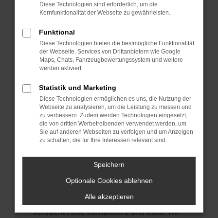
Manche Erweiterungen, wie Werbeblocker,
Diese Technologien sind erforderlich, um die
können das Laden bestimmter Seiten
Kernfunktionalität der Webseite zu gewährleisten.
verhindern. Funktioniert die Seite in einem
Funktional
anderen Browser oder in einem privaten
Diese Technologien bieten die bestmögliche Funktionalität
Fenster?
der Webseite. Services von Drittanbietern wie Google
Maps, Chats, Fahrzeugbewertungssystem und weitere
Starte dein Gerät neu.
werden aktiviert.
Das kann manchmal helfen,
vorübergehende Probleme zu beheben.
Statistik und Marketing
Diese Technologien ermöglichen es uns, die Nutzung der
Stelle sicher, dass dein Browser und dein
Webseite zu analysieren, um die Leistung zu messen und
Betriebssystem auf dem neuesten Stand
zu verbessern. Zudem werden Technologien eingesetzt,
die von dritten Werbetreibenden verwendet werden, um
sind.
Sie auf anderen Webseiten zu verfolgen und um Anzeigen
Veraltete Software birgt nicht nur ein
zu schalten, die für Ihre Interessen relevant sind.
Sicherheitsrisiko, sondern kann auch dazu
führen, dass bestimmte Funktionen nicht
Speichern
mehr unterstützt werden.
Optionale Cookies ablehnen
Wende dich an den Webseitenbetreiber.
Alle akzeptieren
Wenn du alle oben genannten Schritte
versucht hast, kontaktiere uns bitte. Wir