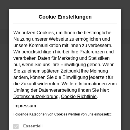
Zum
Hauptinhalt
Cookie Einstellungen
springen
MENÜ
Wir nutzen Cookies, um Ihnen die bestmögliche
Startseite
Fahrzeuge
Fahrzeugsuche
Nutzung unserer Webseite zu ermöglichen und
unsere Kommunikation mit Ihnen zu verbessern.
Wir berücksichtigen hierbei Ihre Präferenzen und
verarbeiten Daten für Marketing und Statistiken
FEHLER: NETWORK ERROR
nur, wenn Sie uns Ihre Einwilligung geben. Wenn
Sie zu einem späteren Zeitpunkt Ihre Meinung
Beim Laden ist ein Fehler aufgetreten.
ändern, können Sie die Einwilligung jederzeit für
Hier sind ein paar Tipps, die dir helfen können:
die Zukunft widerrufen. Weitere Informationen zum
Umfang der Datenverarbeitung finden Sie hier:
Überprüfe deine Firewall und deine
Datenschutzerklärung
,
Cookie-Richtlinie
.
Internetverbindung.
Impressum
Laden andere Webseiten, zum Beispiel
deine Suchmaschine?
Folgende Kategorien von Cookies werden von uns eingesetzt:
Prüfe deine Browsererweiterungen.
Essentiell