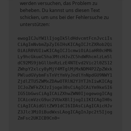
werden versuchen, das Problem zu
beheben. Du kannst uns diesen Text
schicken, um uns bei der Fehlersuche zu
unterstützen:
ewogICJuYW1lIjogIk5ldHdvcmtFcnJvciIs
CiAgImNvbmZpZyI6IHsKICAgICJtZXRob2Qi
OiAiR0VUIiwKICAgICJ1cmwiOiAiaHR0cHM6
Ly9hcGkueC5ha3MtcHJvZC5hdWRhcmlzLm5l
dC92MS9jbGllbnRzLzE4NTEvd2Vic2l0ZS12
ZWhpY2xlcy8yMjY4MTglMjMxNDM4P2ZpZWxk
PWludGVybmFsTnVtYmVyJndlYnNpdGU9NWY1
ZjdlZTU5ZWMxZDAwOTRlN2Y3YTJhIiwKICAg
ICJoZWFkZXJzIjoge30sCiAgICAiYm9keSI6
IG51bGwsCiAgICAiZXhwZWN0IjogewogICAg
ICAicmVzcG9uc2VUeXBlIjogIiIKICAgIH0s
CiAgICAidGltZW91dCI6IDAsCiAgICAicHJv
Z3Jlc3MiOiBudWxsLAogICAgInJpc2t5Ijog
ZmFsc2UKICB9Cn0=