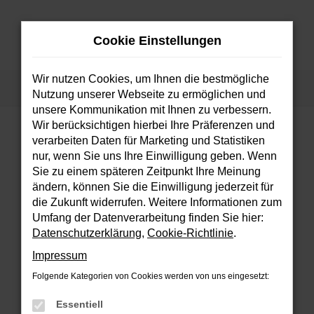
Zum
Hauptinhalt
Cookie Einstellungen
springen
MENÜ
Wir nutzen Cookies, um Ihnen die bestmögliche
Startseite
Fahrzeuge
Fahrzeugsuche
Nutzung unserer Webseite zu ermöglichen und
unsere Kommunikation mit Ihnen zu verbessern.
Wir berücksichtigen hierbei Ihre Präferenzen und
verarbeiten Daten für Marketing und Statistiken
FEHLER: NETWORK ERROR
nur, wenn Sie uns Ihre Einwilligung geben. Wenn
Sie zu einem späteren Zeitpunkt Ihre Meinung
Beim Laden ist ein Fehler aufgetreten.
ändern, können Sie die Einwilligung jederzeit für
Hier sind ein paar Tipps, die dir helfen können:
die Zukunft widerrufen. Weitere Informationen zum
Umfang der Datenverarbeitung finden Sie hier:
Überprüfe deine Firewall und deine
Datenschutzerklärung
,
Cookie-Richtlinie
.
Internetverbindung.
Impressum
Laden andere Webseiten, zum Beispiel
deine Suchmaschine?
Folgende Kategorien von Cookies werden von uns eingesetzt:
Prüfe deine Browsererweiterungen.
Essentiell