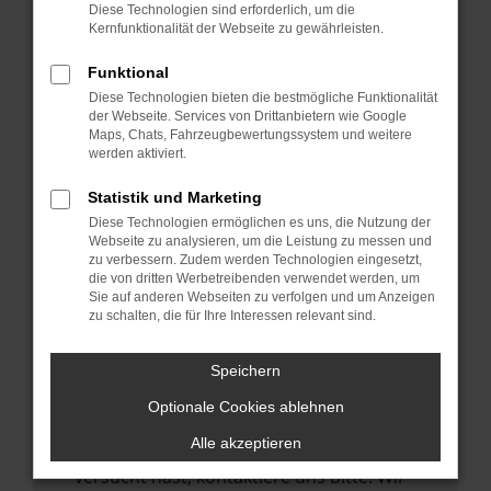
Manche Erweiterungen, wie Werbeblocker,
Diese Technologien sind erforderlich, um die
können das Laden bestimmter Seiten
Kernfunktionalität der Webseite zu gewährleisten.
verhindern. Funktioniert die Seite in einem
Funktional
anderen Browser oder in einem privaten
Diese Technologien bieten die bestmögliche Funktionalität
Fenster?
der Webseite. Services von Drittanbietern wie Google
Maps, Chats, Fahrzeugbewertungssystem und weitere
Starte dein Gerät neu.
werden aktiviert.
Das kann manchmal helfen,
vorübergehende Probleme zu beheben.
Statistik und Marketing
Diese Technologien ermöglichen es uns, die Nutzung der
Stelle sicher, dass dein Browser und dein
Webseite zu analysieren, um die Leistung zu messen und
Betriebssystem auf dem neuesten Stand
zu verbessern. Zudem werden Technologien eingesetzt,
die von dritten Werbetreibenden verwendet werden, um
sind.
Sie auf anderen Webseiten zu verfolgen und um Anzeigen
Veraltete Software birgt nicht nur ein
zu schalten, die für Ihre Interessen relevant sind.
Sicherheitsrisiko, sondern kann auch dazu
führen, dass bestimmte Funktionen nicht
Speichern
mehr unterstützt werden.
Optionale Cookies ablehnen
Wende dich an den Webseitenbetreiber.
Alle akzeptieren
Wenn du alle oben genannten Schritte
versucht hast, kontaktiere uns bitte. Wir