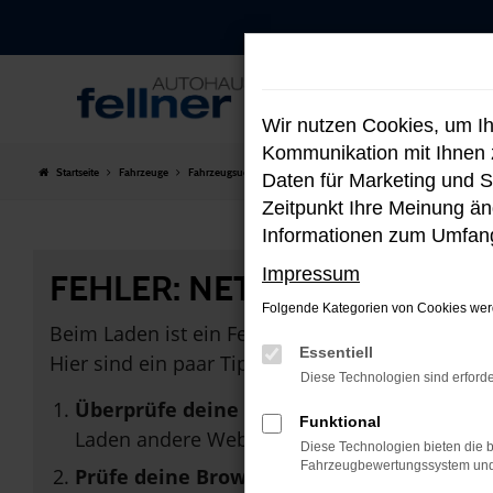
Zum
Hauptinhalt
springen
Wir nutzen Cookies, um I
Kommunikation mit Ihnen z
Startseite
Fahrzeuge
Fahrzeugsuche
Daten für Marketing und S
Zeitpunkt Ihre Meinung änd
Informationen zum Umfang
Impressum
FEHLER: NETWORK ERROR
Folgende Kategorien von Cookies werd
Beim Laden ist ein Fehler aufgetreten.
Essentiell
Hier sind ein paar Tipps, die dir helfen können:
Diese Technologien sind erforde
Überprüfe deine Firewall und deine Inter
Funktional
Laden andere Webseiten, zum Beispiel dein
Diese Technologien bieten die b
Fahrzeugbewertungssystem und w
Prüfe deine Browsererweiterungen.