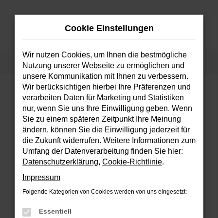
Zum
Hauptinhalt
Cookie Einstellungen
springen
MENÜ
Wir nutzen Cookies, um Ihnen die bestmögliche
Startseite
Fahrzeuge
Fahrzeugsuche
Nutzung unserer Webseite zu ermöglichen und
unsere Kommunikation mit Ihnen zu verbessern.
Wir berücksichtigen hierbei Ihre Präferenzen und
verarbeiten Daten für Marketing und Statistiken
FEHLER: NETWORK ERROR
nur, wenn Sie uns Ihre Einwilligung geben. Wenn
Sie zu einem späteren Zeitpunkt Ihre Meinung
Beim Laden ist ein Fehler aufgetreten.
ändern, können Sie die Einwilligung jederzeit für
Hier sind ein paar Tipps, die dir helfen können:
die Zukunft widerrufen. Weitere Informationen zum
Umfang der Datenverarbeitung finden Sie hier:
Überprüfe deine Firewall und deine
Datenschutzerklärung
,
Cookie-Richtlinie
.
Internetverbindung.
Impressum
Laden andere Webseiten, zum Beispiel
deine Suchmaschine?
Folgende Kategorien von Cookies werden von uns eingesetzt:
Prüfe deine Browsererweiterungen.
Essentiell