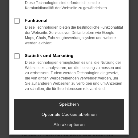
Manche Erweiterungen, wie Werbeblocker,
Diese Technologien sind erforderlich, um die
können das Laden bestimmter Seiten
Kernfunktionalität der Webseite zu gewährleisten.
verhindern. Funktioniert die Seite in einem
Funktional
anderen Browser oder in einem privaten
Diese Technologien bieten die bestmögliche Funktionalität
Fenster?
der Webseite. Services von Drittanbietern wie Google
Maps, Chats, Fahrzeugbewertungssystem und weitere
Starte dein Gerät neu.
werden aktiviert.
Das kann manchmal helfen,
vorübergehende Probleme zu beheben.
Statistik und Marketing
Diese Technologien ermöglichen es uns, die Nutzung der
Stelle sicher, dass dein Browser und dein
Webseite zu analysieren, um die Leistung zu messen und
Betriebssystem auf dem neuesten Stand
zu verbessern. Zudem werden Technologien eingesetzt,
die von dritten Werbetreibenden verwendet werden, um
sind.
Sie auf anderen Webseiten zu verfolgen und um Anzeigen
Veraltete Software birgt nicht nur ein
zu schalten, die für Ihre Interessen relevant sind.
Sicherheitsrisiko, sondern kann auch dazu
führen, dass bestimmte Funktionen nicht
Speichern
mehr unterstützt werden.
Optionale Cookies ablehnen
Wende dich an den Webseitenbetreiber.
Alle akzeptieren
Wenn du alle oben genannten Schritte
versucht hast, kontaktiere uns bitte. Wir