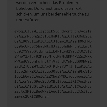
werden versuchen, das Problem zu
beheben. Du kannst uns diesen Text
schicken, um uns bei der Fehlersuche zu
unterstützen:
ewogICJuYW1lIjogIk5ldHdvcmtFcnJvciIs
CiAgImNvbmZpZyI6IHsKICAgICJtZXRob2Qi
OiAiR0VUIiwKICAgICJ1cmwiOiAiaHR0cHM6
Ly9hcGkueC5ha3MtcHJvZC5hdWRhcmlzLm5l
dC92MS9jbGllbnRzLzE4NTEvd2Vic2l0ZS12
ZWhpY2xlcy82MjY5MTclMjMxNDM4P2ZpZWxk
PWludGVybmFsTnVtYmVyJndlYnNpdGU9NWY1
ZjdlZTU5ZWMxZDAwOTRlN2Y3YTJhIiwKICAg
ICJoZWFkZXJzIjoge30sCiAgICAiYm9keSI6
IG51bGwsCiAgICAiZXhwZWN0IjogewogICAg
ICAicmVzcG9uc2VUeXBlIjogIiIKICAgIH0s
CiAgICAidGltZW91dCI6IDAsCiAgICAicHJv
Z3Jlc3MiOiBudWxsLAogICAgInJpc2t5Ijog
ZmFsc2UKICB9Cn0=