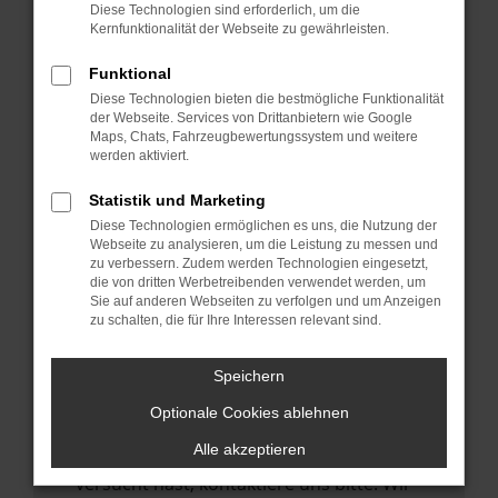
Manche Erweiterungen, wie Werbeblocker,
Diese Technologien sind erforderlich, um die
können das Laden bestimmter Seiten
Kernfunktionalität der Webseite zu gewährleisten.
verhindern. Funktioniert die Seite in einem
Funktional
anderen Browser oder in einem privaten
Diese Technologien bieten die bestmögliche Funktionalität
Fenster?
der Webseite. Services von Drittanbietern wie Google
Maps, Chats, Fahrzeugbewertungssystem und weitere
Starte dein Gerät neu.
werden aktiviert.
Das kann manchmal helfen,
vorübergehende Probleme zu beheben.
Statistik und Marketing
Diese Technologien ermöglichen es uns, die Nutzung der
Stelle sicher, dass dein Browser und dein
Webseite zu analysieren, um die Leistung zu messen und
Betriebssystem auf dem neuesten Stand
zu verbessern. Zudem werden Technologien eingesetzt,
die von dritten Werbetreibenden verwendet werden, um
sind.
Sie auf anderen Webseiten zu verfolgen und um Anzeigen
Veraltete Software birgt nicht nur ein
zu schalten, die für Ihre Interessen relevant sind.
Sicherheitsrisiko, sondern kann auch dazu
führen, dass bestimmte Funktionen nicht
Speichern
mehr unterstützt werden.
Optionale Cookies ablehnen
Wende dich an den Webseitenbetreiber.
Alle akzeptieren
Wenn du alle oben genannten Schritte
versucht hast, kontaktiere uns bitte. Wir