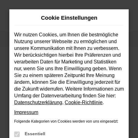
Zum
Hauptinhalt
Cookie Einstellungen
springen
MENÜ
Wir nutzen Cookies, um Ihnen die bestmögliche
Startseite
Fahrzeuge
Fahrzeugsuche
Nutzung unserer Webseite zu ermöglichen und
unsere Kommunikation mit Ihnen zu verbessern.
Wir berücksichtigen hierbei Ihre Präferenzen und
verarbeiten Daten für Marketing und Statistiken
FEHLER: NETWORK ERROR
nur, wenn Sie uns Ihre Einwilligung geben. Wenn
Sie zu einem späteren Zeitpunkt Ihre Meinung
Beim Laden ist ein Fehler aufgetreten.
ändern, können Sie die Einwilligung jederzeit für
Hier sind ein paar Tipps, die dir helfen können:
die Zukunft widerrufen. Weitere Informationen zum
Umfang der Datenverarbeitung finden Sie hier:
Überprüfe deine Firewall und deine
Datenschutzerklärung
,
Cookie-Richtlinie
.
Internetverbindung.
Impressum
Laden andere Webseiten, zum Beispiel
deine Suchmaschine?
Folgende Kategorien von Cookies werden von uns eingesetzt:
Prüfe deine Browsererweiterungen.
Essentiell