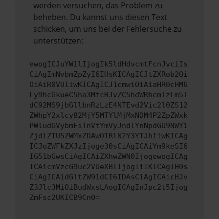
werden versuchen, das Problem zu
beheben. Du kannst uns diesen Text
schicken, um uns bei der Fehlersuche zu
unterstützen:
ewogICJuYW1lIjogIk5ldHdvcmtFcnJvciIs
CiAgImNvbmZpZyI6IHsKICAgICJtZXRob2Qi
OiAiR0VUIiwKICAgICJ1cmwiOiAiaHR0cHM6
Ly9hcGkueC5ha3MtcHJvZC5hdWRhcmlzLm5l
dC92MS9jbGllbnRzLzE4NTEvd2Vic2l0ZS12
ZWhpY2xlcy82MjY5MTYlMjMxNDM4P2ZpZWxk
PWludGVybmFsTnVtYmVyJndlYnNpdGU9NWY1
ZjdlZTU5ZWMxZDAwOTRlN2Y3YTJhIiwKICAg
ICJoZWFkZXJzIjoge30sCiAgICAiYm9keSI6
IG51bGwsCiAgICAiZXhwZWN0IjogewogICAg
ICAicmVzcG9uc2VUeXBlIjogIiIKICAgIH0s
CiAgICAidGltZW91dCI6IDAsCiAgICAicHJv
Z3Jlc3MiOiBudWxsLAogICAgInJpc2t5Ijog
ZmFsc2UKICB9Cn0=