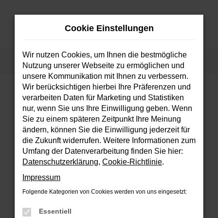
Zum
Hauptinhalt
Cookie Einstellungen
springen
MENÜ
Wir nutzen Cookies, um Ihnen die bestmögliche
Startseite
Fahrzeuge
Fahrzeugsuche
Nutzung unserer Webseite zu ermöglichen und
unsere Kommunikation mit Ihnen zu verbessern.
Wir berücksichtigen hierbei Ihre Präferenzen und
verarbeiten Daten für Marketing und Statistiken
FEHLER: NETWORK ERROR
nur, wenn Sie uns Ihre Einwilligung geben. Wenn
Sie zu einem späteren Zeitpunkt Ihre Meinung
Beim Laden ist ein Fehler aufgetreten.
ändern, können Sie die Einwilligung jederzeit für
Hier sind ein paar Tipps, die dir helfen können:
die Zukunft widerrufen. Weitere Informationen zum
Umfang der Datenverarbeitung finden Sie hier:
Überprüfe deine Firewall und deine
Datenschutzerklärung
,
Cookie-Richtlinie
.
Internetverbindung.
Impressum
Laden andere Webseiten, zum Beispiel
deine Suchmaschine?
Folgende Kategorien von Cookies werden von uns eingesetzt:
Prüfe deine Browsererweiterungen.
Essentiell