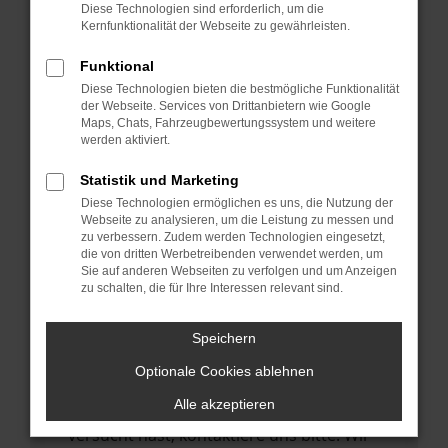
Manche Erweiterungen, wie Werbeblocker,
Diese Technologien sind erforderlich, um die
können das Laden bestimmter Seiten
Kernfunktionalität der Webseite zu gewährleisten.
verhindern. Funktioniert die Seite in einem
Funktional
anderen Browser oder in einem privaten
Diese Technologien bieten die bestmögliche Funktionalität
Fenster?
der Webseite. Services von Drittanbietern wie Google
Maps, Chats, Fahrzeugbewertungssystem und weitere
Starte dein Gerät neu.
werden aktiviert.
Das kann manchmal helfen,
vorübergehende Probleme zu beheben.
Statistik und Marketing
Diese Technologien ermöglichen es uns, die Nutzung der
Stelle sicher, dass dein Browser und dein
Webseite zu analysieren, um die Leistung zu messen und
Betriebssystem auf dem neuesten Stand
zu verbessern. Zudem werden Technologien eingesetzt,
die von dritten Werbetreibenden verwendet werden, um
sind.
Sie auf anderen Webseiten zu verfolgen und um Anzeigen
Veraltete Software birgt nicht nur ein
zu schalten, die für Ihre Interessen relevant sind.
Sicherheitsrisiko, sondern kann auch dazu
führen, dass bestimmte Funktionen nicht
Speichern
mehr unterstützt werden.
Optionale Cookies ablehnen
Wende dich an den Webseitenbetreiber.
Alle akzeptieren
Wenn du alle oben genannten Schritte
versucht hast, kontaktiere uns bitte. Wir