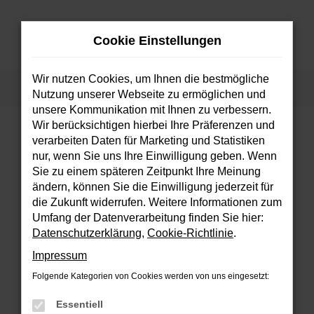
Zum
Hauptinhalt
Cookie Einstellungen
springen
MENÜ
Wir nutzen Cookies, um Ihnen die bestmögliche
Startseite
Fahrzeuge
Fahrzeugsuche
Nutzung unserer Webseite zu ermöglichen und
unsere Kommunikation mit Ihnen zu verbessern.
Wir berücksichtigen hierbei Ihre Präferenzen und
verarbeiten Daten für Marketing und Statistiken
FEHLER: NETWORK ERROR
nur, wenn Sie uns Ihre Einwilligung geben. Wenn
Sie zu einem späteren Zeitpunkt Ihre Meinung
Beim Laden ist ein Fehler aufgetreten.
ändern, können Sie die Einwilligung jederzeit für
Hier sind ein paar Tipps, die dir helfen können:
die Zukunft widerrufen. Weitere Informationen zum
Umfang der Datenverarbeitung finden Sie hier:
Überprüfe deine Firewall und deine
Datenschutzerklärung
,
Cookie-Richtlinie
.
Internetverbindung.
Impressum
Laden andere Webseiten, zum Beispiel
deine Suchmaschine?
Folgende Kategorien von Cookies werden von uns eingesetzt:
Prüfe deine Browsererweiterungen.
Essentiell