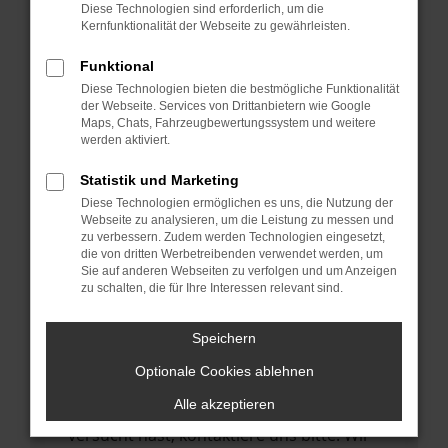
Manche Erweiterungen, wie Werbeblocker,
Diese Technologien sind erforderlich, um die
können das Laden bestimmter Seiten
Kernfunktionalität der Webseite zu gewährleisten.
verhindern. Funktioniert die Seite in einem
Funktional
anderen Browser oder in einem privaten
Diese Technologien bieten die bestmögliche Funktionalität
Fenster?
der Webseite. Services von Drittanbietern wie Google
Maps, Chats, Fahrzeugbewertungssystem und weitere
Starte dein Gerät neu.
werden aktiviert.
Das kann manchmal helfen,
vorübergehende Probleme zu beheben.
Statistik und Marketing
Diese Technologien ermöglichen es uns, die Nutzung der
Stelle sicher, dass dein Browser und dein
Webseite zu analysieren, um die Leistung zu messen und
Betriebssystem auf dem neuesten Stand
zu verbessern. Zudem werden Technologien eingesetzt,
die von dritten Werbetreibenden verwendet werden, um
sind.
Sie auf anderen Webseiten zu verfolgen und um Anzeigen
Veraltete Software birgt nicht nur ein
zu schalten, die für Ihre Interessen relevant sind.
Sicherheitsrisiko, sondern kann auch dazu
führen, dass bestimmte Funktionen nicht
Speichern
mehr unterstützt werden.
Optionale Cookies ablehnen
Wende dich an den Webseitenbetreiber.
Alle akzeptieren
Wenn du alle oben genannten Schritte
versucht hast, kontaktiere uns bitte. Wir