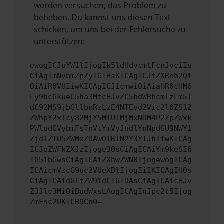
werden versuchen, das Problem zu
beheben. Du kannst uns diesen Text
schicken, um uns bei der Fehlersuche zu
unterstützen:
ewogICJuYW1lIjogIk5ldHdvcmtFcnJvciIs
CiAgImNvbmZpZyI6IHsKICAgICJtZXRob2Qi
OiAiR0VUIiwKICAgICJ1cmwiOiAiaHR0cHM6
Ly9hcGkueC5ha3MtcHJvZC5hdWRhcmlzLm5l
dC92MS9jbGllbnRzLzE4NTEvd2Vic2l0ZS12
ZWhpY2xlcy82MjY5MTUlMjMxNDM4P2ZpZWxk
PWludGVybmFsTnVtYmVyJndlYnNpdGU9NWY1
ZjdlZTU5ZWMxZDAwOTRlN2Y3YTJhIiwKICAg
ICJoZWFkZXJzIjoge30sCiAgICAiYm9keSI6
IG51bGwsCiAgICAiZXhwZWN0IjogewogICAg
ICAicmVzcG9uc2VUeXBlIjogIiIKICAgIH0s
CiAgICAidGltZW91dCI6IDAsCiAgICAicHJv
Z3Jlc3MiOiBudWxsLAogICAgInJpc2t5Ijog
ZmFsc2UKICB9Cn0=