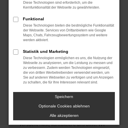
Manche Erweiterungen, wie Werbeblocker,
Diese Technologien sind erforderlich, um die
können das Laden bestimmter Seiten
Kernfunktionalität der Webseite zu gewährleisten.
verhindern. Funktioniert die Seite in einem
Funktional
anderen Browser oder in einem privaten
Diese Technologien bieten die bestmögliche Funktionalität
Fenster?
der Webseite. Services von Drittanbietern wie Google
Maps, Chats, Fahrzeugbewertungssystem und weitere
Starte dein Gerät neu.
werden aktiviert.
Das kann manchmal helfen,
vorübergehende Probleme zu beheben.
Statistik und Marketing
Diese Technologien ermöglichen es uns, die Nutzung der
Stelle sicher, dass dein Browser und dein
Webseite zu analysieren, um die Leistung zu messen und
Betriebssystem auf dem neuesten Stand
zu verbessern. Zudem werden Technologien eingesetzt,
die von dritten Werbetreibenden verwendet werden, um
sind.
Sie auf anderen Webseiten zu verfolgen und um Anzeigen
Veraltete Software birgt nicht nur ein
zu schalten, die für Ihre Interessen relevant sind.
Sicherheitsrisiko, sondern kann auch dazu
führen, dass bestimmte Funktionen nicht
Speichern
mehr unterstützt werden.
Optionale Cookies ablehnen
Wende dich an den Webseitenbetreiber.
Alle akzeptieren
Wenn du alle oben genannten Schritte
versucht hast, kontaktiere uns bitte. Wir