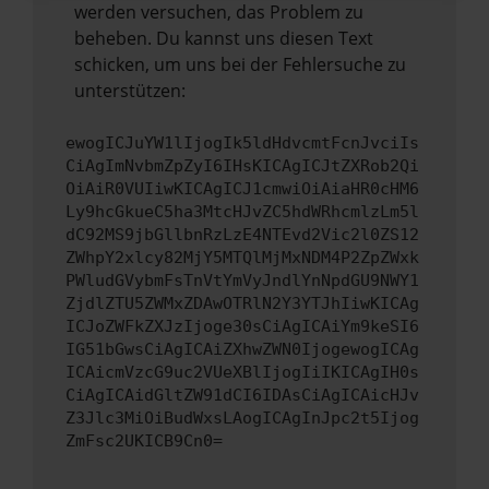
werden versuchen, das Problem zu
beheben. Du kannst uns diesen Text
schicken, um uns bei der Fehlersuche zu
unterstützen:
ewogICJuYW1lIjogIk5ldHdvcmtFcnJvciIs
CiAgImNvbmZpZyI6IHsKICAgICJtZXRob2Qi
OiAiR0VUIiwKICAgICJ1cmwiOiAiaHR0cHM6
Ly9hcGkueC5ha3MtcHJvZC5hdWRhcmlzLm5l
dC92MS9jbGllbnRzLzE4NTEvd2Vic2l0ZS12
ZWhpY2xlcy82MjY5MTQlMjMxNDM4P2ZpZWxk
PWludGVybmFsTnVtYmVyJndlYnNpdGU9NWY1
ZjdlZTU5ZWMxZDAwOTRlN2Y3YTJhIiwKICAg
ICJoZWFkZXJzIjoge30sCiAgICAiYm9keSI6
IG51bGwsCiAgICAiZXhwZWN0IjogewogICAg
ICAicmVzcG9uc2VUeXBlIjogIiIKICAgIH0s
CiAgICAidGltZW91dCI6IDAsCiAgICAicHJv
Z3Jlc3MiOiBudWxsLAogICAgInJpc2t5Ijog
ZmFsc2UKICB9Cn0=