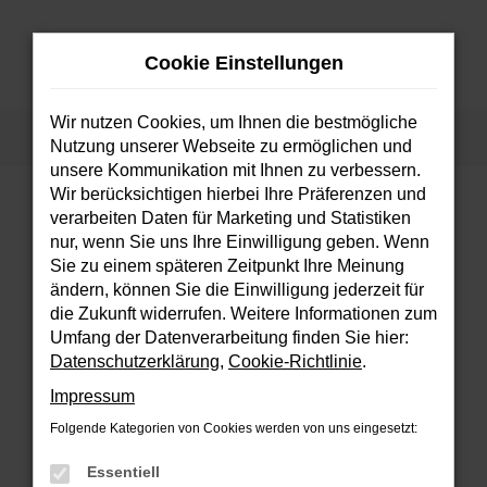
Zum
Hauptinhalt
Cookie Einstellungen
springen
MENÜ
Wir nutzen Cookies, um Ihnen die bestmögliche
Startseite
Fahrzeuge
Fahrzeugsuche
Nutzung unserer Webseite zu ermöglichen und
unsere Kommunikation mit Ihnen zu verbessern.
Wir berücksichtigen hierbei Ihre Präferenzen und
verarbeiten Daten für Marketing und Statistiken
FEHLER: NETWORK ERROR
nur, wenn Sie uns Ihre Einwilligung geben. Wenn
Sie zu einem späteren Zeitpunkt Ihre Meinung
Beim Laden ist ein Fehler aufgetreten.
ändern, können Sie die Einwilligung jederzeit für
Hier sind ein paar Tipps, die dir helfen können:
die Zukunft widerrufen. Weitere Informationen zum
Umfang der Datenverarbeitung finden Sie hier:
Überprüfe deine Firewall und deine
Datenschutzerklärung
,
Cookie-Richtlinie
.
Internetverbindung.
Impressum
Laden andere Webseiten, zum Beispiel
deine Suchmaschine?
Folgende Kategorien von Cookies werden von uns eingesetzt:
Prüfe deine Browsererweiterungen.
Essentiell