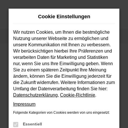
Zum
Hauptinhalt
Cookie Einstellungen
springen
MENÜ
Wir nutzen Cookies, um Ihnen die bestmögliche
Startseite
Fahrzeuge
Fahrzeugsuche
Nutzung unserer Webseite zu ermöglichen und
unsere Kommunikation mit Ihnen zu verbessern.
Wir berücksichtigen hierbei Ihre Präferenzen und
verarbeiten Daten für Marketing und Statistiken
FEHLER: NETWORK ERROR
nur, wenn Sie uns Ihre Einwilligung geben. Wenn
Sie zu einem späteren Zeitpunkt Ihre Meinung
Beim Laden ist ein Fehler aufgetreten.
ändern, können Sie die Einwilligung jederzeit für
Hier sind ein paar Tipps, die dir helfen können:
die Zukunft widerrufen. Weitere Informationen zum
Umfang der Datenverarbeitung finden Sie hier:
Überprüfe deine Firewall und deine
Datenschutzerklärung
,
Cookie-Richtlinie
.
Internetverbindung.
Impressum
Laden andere Webseiten, zum Beispiel
deine Suchmaschine?
Folgende Kategorien von Cookies werden von uns eingesetzt:
Prüfe deine Browsererweiterungen.
Essentiell