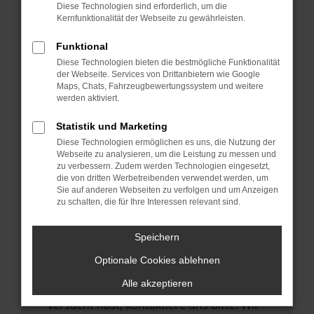
Manche Erweiterungen, wie Werbeblocker,
Diese Technologien sind erforderlich, um die
können das Laden bestimmter Seiten
Kernfunktionalität der Webseite zu gewährleisten.
verhindern. Funktioniert die Seite in einem
Funktional
anderen Browser oder in einem privaten
Diese Technologien bieten die bestmögliche Funktionalität
Fenster?
der Webseite. Services von Drittanbietern wie Google
Maps, Chats, Fahrzeugbewertungssystem und weitere
Starte dein Gerät neu.
werden aktiviert.
Das kann manchmal helfen,
vorübergehende Probleme zu beheben.
Statistik und Marketing
Diese Technologien ermöglichen es uns, die Nutzung der
Stelle sicher, dass dein Browser und dein
Webseite zu analysieren, um die Leistung zu messen und
Betriebssystem auf dem neuesten Stand
zu verbessern. Zudem werden Technologien eingesetzt,
die von dritten Werbetreibenden verwendet werden, um
sind.
Sie auf anderen Webseiten zu verfolgen und um Anzeigen
Veraltete Software birgt nicht nur ein
zu schalten, die für Ihre Interessen relevant sind.
Sicherheitsrisiko, sondern kann auch dazu
führen, dass bestimmte Funktionen nicht
Speichern
mehr unterstützt werden.
Optionale Cookies ablehnen
Wende dich an den Webseitenbetreiber.
Alle akzeptieren
Wenn du alle oben genannten Schritte
versucht hast, kontaktiere uns bitte. Wir