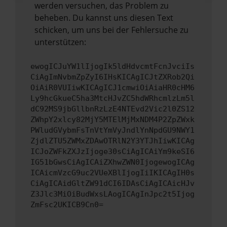
werden versuchen, das Problem zu
beheben. Du kannst uns diesen Text
schicken, um uns bei der Fehlersuche zu
unterstützen:
ewogICJuYW1lIjogIk5ldHdvcmtFcnJvciIs
CiAgImNvbmZpZyI6IHsKICAgICJtZXRob2Qi
OiAiR0VUIiwKICAgICJ1cmwiOiAiaHR0cHM6
Ly9hcGkueC5ha3MtcHJvZC5hdWRhcmlzLm5l
dC92MS9jbGllbnRzLzE4NTEvd2Vic2l0ZS12
ZWhpY2xlcy82MjY5MTElMjMxNDM4P2ZpZWxk
PWludGVybmFsTnVtYmVyJndlYnNpdGU9NWY1
ZjdlZTU5ZWMxZDAwOTRlN2Y3YTJhIiwKICAg
ICJoZWFkZXJzIjoge30sCiAgICAiYm9keSI6
IG51bGwsCiAgICAiZXhwZWN0IjogewogICAg
ICAicmVzcG9uc2VUeXBlIjogIiIKICAgIH0s
CiAgICAidGltZW91dCI6IDAsCiAgICAicHJv
Z3Jlc3MiOiBudWxsLAogICAgInJpc2t5Ijog
ZmFsc2UKICB9Cn0=