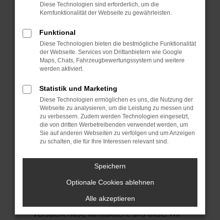
Manche Erweiterungen, wie Werbeblocker,
Diese Technologien sind erforderlich, um die
können das Laden bestimmter Seiten
Kernfunktionalität der Webseite zu gewährleisten.
verhindern. Funktioniert die Seite in einem
Funktional
anderen Browser oder in einem privaten
Diese Technologien bieten die bestmögliche Funktionalität
Fenster?
der Webseite. Services von Drittanbietern wie Google
Maps, Chats, Fahrzeugbewertungssystem und weitere
Starte dein Gerät neu.
werden aktiviert.
Das kann manchmal helfen,
vorübergehende Probleme zu beheben.
Statistik und Marketing
Diese Technologien ermöglichen es uns, die Nutzung der
Stelle sicher, dass dein Browser und dein
Webseite zu analysieren, um die Leistung zu messen und
Betriebssystem auf dem neuesten Stand
zu verbessern. Zudem werden Technologien eingesetzt,
die von dritten Werbetreibenden verwendet werden, um
sind.
Sie auf anderen Webseiten zu verfolgen und um Anzeigen
Veraltete Software birgt nicht nur ein
zu schalten, die für Ihre Interessen relevant sind.
Sicherheitsrisiko, sondern kann auch dazu
führen, dass bestimmte Funktionen nicht
Speichern
mehr unterstützt werden.
Optionale Cookies ablehnen
Wende dich an den Webseitenbetreiber.
Alle akzeptieren
Wenn du alle oben genannten Schritte
versucht hast, kontaktiere uns bitte. Wir