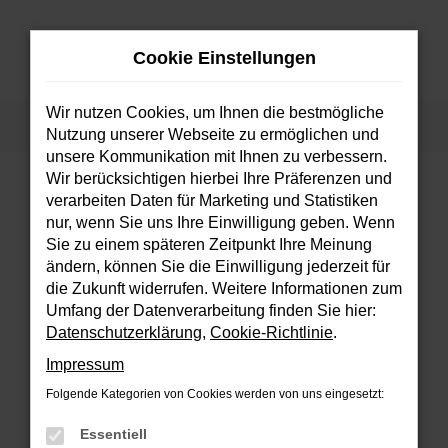
Zum
Hauptinhalt
Cookie Einstellungen
springen
MENÜ
Wir nutzen Cookies, um Ihnen die bestmögliche
Startseite
Fahrzeuge
Fahrzeugsuche
Nutzung unserer Webseite zu ermöglichen und
unsere Kommunikation mit Ihnen zu verbessern.
Wir berücksichtigen hierbei Ihre Präferenzen und
verarbeiten Daten für Marketing und Statistiken
FEHLER: NETWORK ERROR
nur, wenn Sie uns Ihre Einwilligung geben. Wenn
Sie zu einem späteren Zeitpunkt Ihre Meinung
Beim Laden ist ein Fehler aufgetreten.
ändern, können Sie die Einwilligung jederzeit für
Hier sind ein paar Tipps, die dir helfen können:
die Zukunft widerrufen. Weitere Informationen zum
Umfang der Datenverarbeitung finden Sie hier:
Überprüfe deine Firewall und deine
Datenschutzerklärung
,
Cookie-Richtlinie
.
Internetverbindung.
Impressum
Laden andere Webseiten, zum Beispiel
deine Suchmaschine?
Folgende Kategorien von Cookies werden von uns eingesetzt:
Prüfe deine Browsererweiterungen.
Essentiell