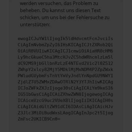
werden versuchen, das Problem zu
beheben. Du kannst uns diesen Text
schicken, um uns bei der Fehlersuche zu
unterstützen:
ewogICJuYW1lIjogIk5ldHdvcmtFcnJvciIs
CiAgImNvbmZpZyI6IHsKICAgICJtZXRob2Qi
OiAiR0VUIiwKICAgICJ1cmwiOiAiaHR0cHM6
Ly9hcGkueC5ha3MtcHJvZC5hdWRhcmlzLm5l
dC92MS9jbGllbnRzLzE4NTEvd2Vic2l0ZS12
ZWhpY2xlcy82MjY5MDklMjMxNDM4P2ZpZWxk
PWludGVybmFsTnVtYmVyJndlYnNpdGU9NWY1
ZjdlZTU5ZWMxZDAwOTRlN2Y3YTJhIiwKICAg
ICJoZWFkZXJzIjoge30sCiAgICAiYm9keSI6
IG51bGwsCiAgICAiZXhwZWN0IjogewogICAg
ICAicmVzcG9uc2VUeXBlIjogIiIKICAgIH0s
CiAgICAidGltZW91dCI6IDAsCiAgICAicHJv
Z3Jlc3MiOiBudWxsLAogICAgInJpc2t5Ijog
ZmFsc2UKICB9Cn0=