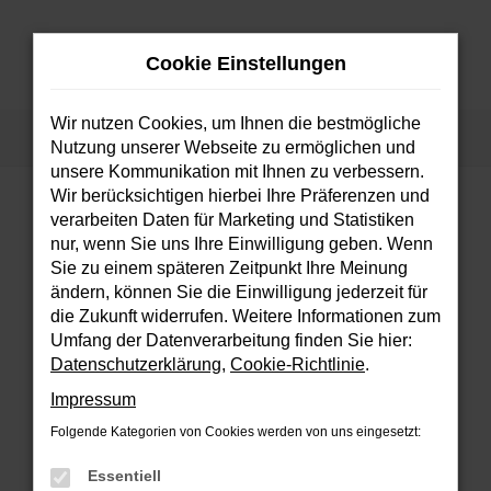
Zum
Hauptinhalt
Cookie Einstellungen
springen
MENÜ
Wir nutzen Cookies, um Ihnen die bestmögliche
Startseite
Fahrzeuge
Fahrzeugsuche
Nutzung unserer Webseite zu ermöglichen und
unsere Kommunikation mit Ihnen zu verbessern.
Wir berücksichtigen hierbei Ihre Präferenzen und
verarbeiten Daten für Marketing und Statistiken
FEHLER: NETWORK ERROR
nur, wenn Sie uns Ihre Einwilligung geben. Wenn
Sie zu einem späteren Zeitpunkt Ihre Meinung
Beim Laden ist ein Fehler aufgetreten.
ändern, können Sie die Einwilligung jederzeit für
Hier sind ein paar Tipps, die dir helfen können:
die Zukunft widerrufen. Weitere Informationen zum
Umfang der Datenverarbeitung finden Sie hier:
Überprüfe deine Firewall und deine
Datenschutzerklärung
,
Cookie-Richtlinie
.
Internetverbindung.
Impressum
Laden andere Webseiten, zum Beispiel
deine Suchmaschine?
Folgende Kategorien von Cookies werden von uns eingesetzt:
Prüfe deine Browsererweiterungen.
Essentiell