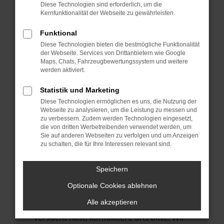
Manche Erweiterungen, wie Werbeblocker,
Diese Technologien sind erforderlich, um die
können das Laden bestimmter Seiten
Kernfunktionalität der Webseite zu gewährleisten.
verhindern. Funktioniert die Seite in einem
Funktional
anderen Browser oder in einem privaten
Diese Technologien bieten die bestmögliche Funktionalität
Fenster?
der Webseite. Services von Drittanbietern wie Google
Maps, Chats, Fahrzeugbewertungssystem und weitere
Starte dein Gerät neu.
werden aktiviert.
Das kann manchmal helfen,
vorübergehende Probleme zu beheben.
Statistik und Marketing
Diese Technologien ermöglichen es uns, die Nutzung der
Stelle sicher, dass dein Browser und dein
Webseite zu analysieren, um die Leistung zu messen und
Betriebssystem auf dem neuesten Stand
zu verbessern. Zudem werden Technologien eingesetzt,
die von dritten Werbetreibenden verwendet werden, um
sind.
Sie auf anderen Webseiten zu verfolgen und um Anzeigen
Veraltete Software birgt nicht nur ein
zu schalten, die für Ihre Interessen relevant sind.
Sicherheitsrisiko, sondern kann auch dazu
führen, dass bestimmte Funktionen nicht
Speichern
mehr unterstützt werden.
Optionale Cookies ablehnen
Wende dich an den Webseitenbetreiber.
Alle akzeptieren
Wenn du alle oben genannten Schritte
versucht hast, kontaktiere uns bitte. Wir