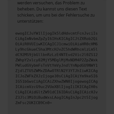
werden versuchen, das Problem zu
beheben. Du kannst uns diesen Text
schicken, um uns bei der Fehlersuche zu
unterstützen:
ewogICJuYW1lIjogIk5ldHdvcmtFcnJvciIs
CiAgImNvbmZpZyI6IHsKICAgICJtZXRob2Qi
OiAiR0VUIiwKICAgICJ1cmwiOiAiaHR0cHM6
Ly9hcGkueC5ha3MtcHJvZC5hdWRhcmlzLm5l
dC92MS9jbGllbnRzLzE4NTEvd2Vic2l0ZS12
ZWhpY2xlcy82MjY5MDglMjMxNDM4P2ZpZWxk
PWludGVybmFsTnVtYmVyJndlYnNpdGU9NWY1
ZjdlZTU5ZWMxZDAwOTRlN2Y3YTJhIiwKICAg
ICJoZWFkZXJzIjoge30sCiAgICAiYm9keSI6
IG51bGwsCiAgICAiZXhwZWN0IjogewogICAg
ICAicmVzcG9uc2VUeXBlIjogIiIKICAgIH0s
CiAgICAidGltZW91dCI6IDAsCiAgICAicHJv
Z3Jlc3MiOiBudWxsLAogICAgInJpc2t5Ijog
ZmFsc2UKICB9Cn0=