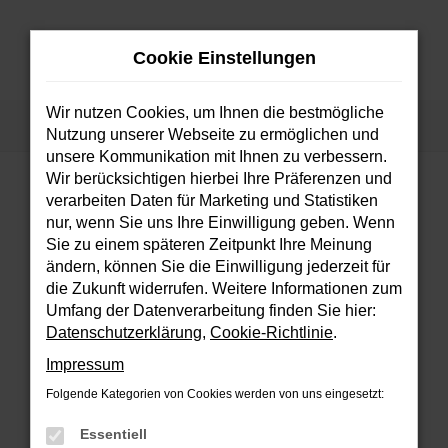
Zum
Hauptinhalt
Cookie Einstellungen
springen
MENÜ
Wir nutzen Cookies, um Ihnen die bestmögliche
Startseite
Fahrzeuge
Fahrzeugsuche
Nutzung unserer Webseite zu ermöglichen und
unsere Kommunikation mit Ihnen zu verbessern.
Wir berücksichtigen hierbei Ihre Präferenzen und
verarbeiten Daten für Marketing und Statistiken
FEHLER: NETWORK ERROR
nur, wenn Sie uns Ihre Einwilligung geben. Wenn
Sie zu einem späteren Zeitpunkt Ihre Meinung
Beim Laden ist ein Fehler aufgetreten.
ändern, können Sie die Einwilligung jederzeit für
Hier sind ein paar Tipps, die dir helfen können:
die Zukunft widerrufen. Weitere Informationen zum
Umfang der Datenverarbeitung finden Sie hier:
Überprüfe deine Firewall und deine
Datenschutzerklärung
,
Cookie-Richtlinie
.
Internetverbindung.
Impressum
Laden andere Webseiten, zum Beispiel
deine Suchmaschine?
Folgende Kategorien von Cookies werden von uns eingesetzt:
Prüfe deine Browsererweiterungen.
Essentiell