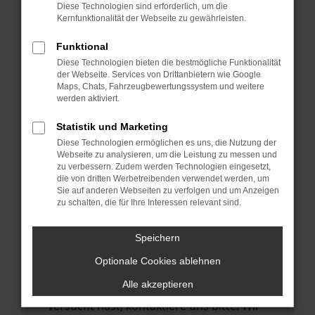
Manche Erweiterungen, wie Werbeblocker,
Diese Technologien sind erforderlich, um die
können das Laden bestimmter Seiten
Kernfunktionalität der Webseite zu gewährleisten.
verhindern. Funktioniert die Seite in einem
Funktional
anderen Browser oder in einem privaten
Diese Technologien bieten die bestmögliche Funktionalität
Fenster?
der Webseite. Services von Drittanbietern wie Google
Maps, Chats, Fahrzeugbewertungssystem und weitere
Starte dein Gerät neu.
werden aktiviert.
Das kann manchmal helfen,
vorübergehende Probleme zu beheben.
Statistik und Marketing
Diese Technologien ermöglichen es uns, die Nutzung der
Stelle sicher, dass dein Browser und dein
Webseite zu analysieren, um die Leistung zu messen und
Betriebssystem auf dem neuesten Stand
zu verbessern. Zudem werden Technologien eingesetzt,
die von dritten Werbetreibenden verwendet werden, um
sind.
Sie auf anderen Webseiten zu verfolgen und um Anzeigen
Veraltete Software birgt nicht nur ein
zu schalten, die für Ihre Interessen relevant sind.
Sicherheitsrisiko, sondern kann auch dazu
führen, dass bestimmte Funktionen nicht
Speichern
mehr unterstützt werden.
Optionale Cookies ablehnen
Wende dich an den Webseitenbetreiber.
Alle akzeptieren
Wenn du alle oben genannten Schritte
versucht hast, kontaktiere uns bitte. Wir