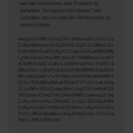
werden versuchen, das Problem zu
beheben. Du kannst uns diesen Text
schicken, um uns bei der Fehlersuche zu
unterstützen:
ewogICJuYW1lIjogIk5ldHdvcmtFcnJvciIs
CiAgImNvbmZpZyI6IHsKICAgICJtZXRob2Qi
OiAiR0VUIiwKICAgICJ1cmwiOiAiaHR0cHM6
Ly9hcGkueC5ha3MtcHJvZC5hdWRhcmlzLm5l
dC92MS9jbGllbnRzLzE4NTEvd2Vic2l0ZS12
ZWhpY2xlcy8yMjUxNzQlMjMxNDM4P2ZpZWxk
PWludGVybmFsTnVtYmVyJndlYnNpdGU9NWY1
ZjdlZTU5ZWMxZDAwOTRlN2Y3YTJhIiwKICAg
ICJoZWFkZXJzIjoge30sCiAgICAiYm9keSI6
IG51bGwsCiAgICAiZXhwZWN0IjogewogICAg
ICAicmVzcG9uc2VUeXBlIjogIiIKICAgIH0s
CiAgICAidGltZW91dCI6IDAsCiAgICAicHJv
Z3Jlc3MiOiBudWxsLAogICAgInJpc2t5Ijog
ZmFsc2UKICB9Cn0=