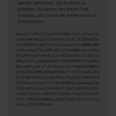
werden versuchen, das Problem zu
beheben. Du kannst uns diesen Text
schicken, um uns bei der Fehlersuche zu
unterstützen:
ewogICJuYW1lIjogIk5ldHdvcmtFcnJvciIs
CiAgImNvbmZpZyI6IHsKICAgICJtZXRob2Qi
OiAiR0VUIiwKICAgICJ1cmwiOiAiaHR0cHM6
Ly9hcGkueC5ha3MtcHJvZC5hdWRhcmlzLm5l
dC92MS9jbGllbnRzLzE4NTEvd2Vic2l0ZS12
ZWhpY2xlcy8yMjUxNzIlMjMxNDM4P2ZpZWxk
PWludGVybmFsTnVtYmVyJndlYnNpdGU9NWY1
ZjdlZTU5ZWMxZDAwOTRlN2Y3YTJhIiwKICAg
ICJoZWFkZXJzIjoge30sCiAgICAiYm9keSI6
IG51bGwsCiAgICAiZXhwZWN0IjogewogICAg
ICAicmVzcG9uc2VUeXBlIjogIiIKICAgIH0s
CiAgICAidGltZW91dCI6IDAsCiAgICAicHJv
Z3Jlc3MiOiBudWxsLAogICAgInJpc2t5Ijog
ZmFsc2UKICB9Cn0=