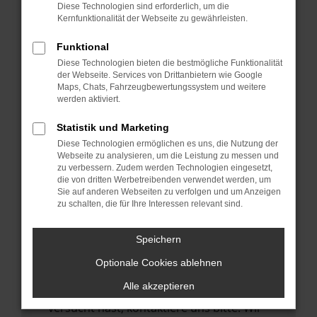
Manche Erweiterungen, wie Werbeblocker,
Diese Technologien sind erforderlich, um die
können das Laden bestimmter Seiten
Kernfunktionalität der Webseite zu gewährleisten.
verhindern. Funktioniert die Seite in einem
Funktional
anderen Browser oder in einem privaten
Diese Technologien bieten die bestmögliche Funktionalität
Fenster?
der Webseite. Services von Drittanbietern wie Google
Maps, Chats, Fahrzeugbewertungssystem und weitere
Starte dein Gerät neu.
werden aktiviert.
Das kann manchmal helfen,
vorübergehende Probleme zu beheben.
Statistik und Marketing
Diese Technologien ermöglichen es uns, die Nutzung der
Stelle sicher, dass dein Browser und dein
Webseite zu analysieren, um die Leistung zu messen und
Betriebssystem auf dem neuesten Stand
zu verbessern. Zudem werden Technologien eingesetzt,
die von dritten Werbetreibenden verwendet werden, um
sind.
Sie auf anderen Webseiten zu verfolgen und um Anzeigen
Veraltete Software birgt nicht nur ein
zu schalten, die für Ihre Interessen relevant sind.
Sicherheitsrisiko, sondern kann auch dazu
führen, dass bestimmte Funktionen nicht
Speichern
mehr unterstützt werden.
Optionale Cookies ablehnen
Wende dich an den Webseitenbetreiber.
Alle akzeptieren
Wenn du alle oben genannten Schritte
versucht hast, kontaktiere uns bitte. Wir