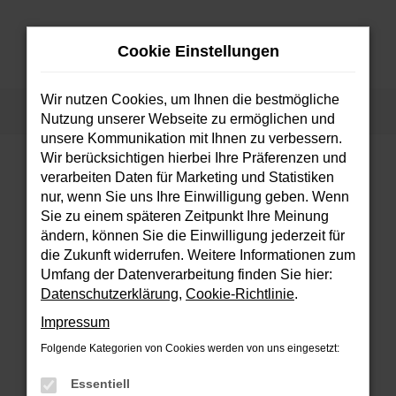
Zum
Hauptinhalt
Cookie Einstellungen
springen
MENÜ
Wir nutzen Cookies, um Ihnen die bestmögliche
Startseite
Fahrzeuge
Fahrzeugsuche
Nutzung unserer Webseite zu ermöglichen und
unsere Kommunikation mit Ihnen zu verbessern.
Wir berücksichtigen hierbei Ihre Präferenzen und
verarbeiten Daten für Marketing und Statistiken
FEHLER: NETWORK ERROR
nur, wenn Sie uns Ihre Einwilligung geben. Wenn
Sie zu einem späteren Zeitpunkt Ihre Meinung
Beim Laden ist ein Fehler aufgetreten.
ändern, können Sie die Einwilligung jederzeit für
Hier sind ein paar Tipps, die dir helfen können:
die Zukunft widerrufen. Weitere Informationen zum
Umfang der Datenverarbeitung finden Sie hier:
Überprüfe deine Firewall und deine
Datenschutzerklärung
,
Cookie-Richtlinie
.
Internetverbindung.
Impressum
Laden andere Webseiten, zum Beispiel
deine Suchmaschine?
Folgende Kategorien von Cookies werden von uns eingesetzt:
Prüfe deine Browsererweiterungen.
Essentiell