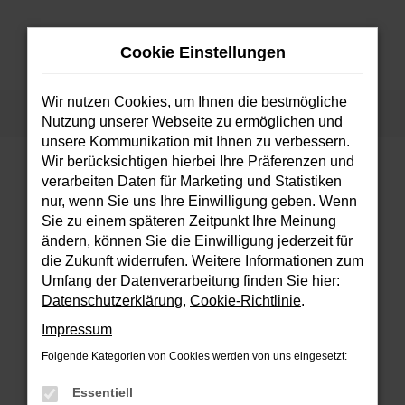
Zum
Hauptinhalt
Cookie Einstellungen
springen
MENÜ
Wir nutzen Cookies, um Ihnen die bestmögliche
Startseite
Fahrzeuge
Fahrzeugsuche
Nutzung unserer Webseite zu ermöglichen und
unsere Kommunikation mit Ihnen zu verbessern.
Wir berücksichtigen hierbei Ihre Präferenzen und
verarbeiten Daten für Marketing und Statistiken
FEHLER: NETWORK ERROR
nur, wenn Sie uns Ihre Einwilligung geben. Wenn
Sie zu einem späteren Zeitpunkt Ihre Meinung
Beim Laden ist ein Fehler aufgetreten.
ändern, können Sie die Einwilligung jederzeit für
Hier sind ein paar Tipps, die dir helfen können:
die Zukunft widerrufen. Weitere Informationen zum
Umfang der Datenverarbeitung finden Sie hier:
Überprüfe deine Firewall und deine
Datenschutzerklärung
,
Cookie-Richtlinie
.
Internetverbindung.
Impressum
Laden andere Webseiten, zum Beispiel
deine Suchmaschine?
Folgende Kategorien von Cookies werden von uns eingesetzt:
Prüfe deine Browsererweiterungen.
Essentiell