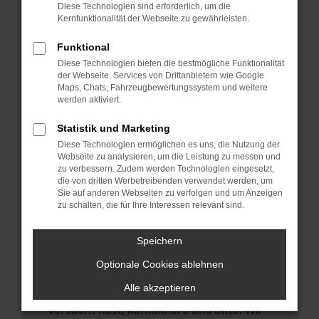
Manche Erweiterungen, wie Werbeblocker,
Diese Technologien sind erforderlich, um die
können das Laden bestimmter Seiten
Kernfunktionalität der Webseite zu gewährleisten.
verhindern. Funktioniert die Seite in einem
Funktional
anderen Browser oder in einem privaten
Diese Technologien bieten die bestmögliche Funktionalität
Fenster?
der Webseite. Services von Drittanbietern wie Google
Maps, Chats, Fahrzeugbewertungssystem und weitere
Starte dein Gerät neu.
werden aktiviert.
Das kann manchmal helfen,
vorübergehende Probleme zu beheben.
Statistik und Marketing
Diese Technologien ermöglichen es uns, die Nutzung der
Stelle sicher, dass dein Browser und dein
Webseite zu analysieren, um die Leistung zu messen und
Betriebssystem auf dem neuesten Stand
zu verbessern. Zudem werden Technologien eingesetzt,
die von dritten Werbetreibenden verwendet werden, um
sind.
Sie auf anderen Webseiten zu verfolgen und um Anzeigen
Veraltete Software birgt nicht nur ein
zu schalten, die für Ihre Interessen relevant sind.
Sicherheitsrisiko, sondern kann auch dazu
führen, dass bestimmte Funktionen nicht
Speichern
mehr unterstützt werden.
Optionale Cookies ablehnen
Wende dich an den Webseitenbetreiber.
Alle akzeptieren
Wenn du alle oben genannten Schritte
versucht hast, kontaktiere uns bitte. Wir