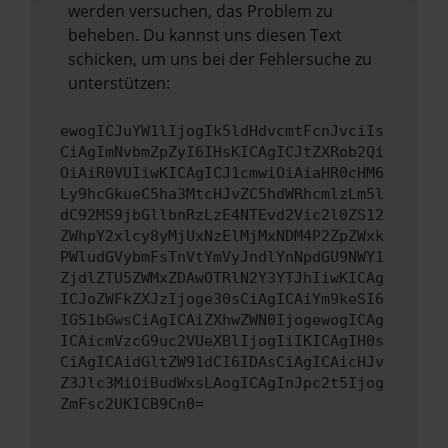
werden versuchen, das Problem zu
beheben. Du kannst uns diesen Text
schicken, um uns bei der Fehlersuche zu
unterstützen:
ewogICJuYW1lIjogIk5ldHdvcmtFcnJvciIs
CiAgImNvbmZpZyI6IHsKICAgICJtZXRob2Qi
OiAiR0VUIiwKICAgICJ1cmwiOiAiaHR0cHM6
Ly9hcGkueC5ha3MtcHJvZC5hdWRhcmlzLm5l
dC92MS9jbGllbnRzLzE4NTEvd2Vic2l0ZS12
ZWhpY2xlcy8yMjUxNzElMjMxNDM4P2ZpZWxk
PWludGVybmFsTnVtYmVyJndlYnNpdGU9NWY1
ZjdlZTU5ZWMxZDAwOTRlN2Y3YTJhIiwKICAg
ICJoZWFkZXJzIjoge30sCiAgICAiYm9keSI6
IG51bGwsCiAgICAiZXhwZWN0IjogewogICAg
ICAicmVzcG9uc2VUeXBlIjogIiIKICAgIH0s
CiAgICAidGltZW91dCI6IDAsCiAgICAicHJv
Z3Jlc3MiOiBudWxsLAogICAgInJpc2t5Ijog
ZmFsc2UKICB9Cn0=