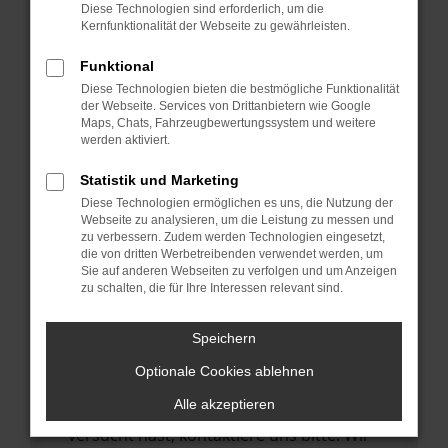
Manche Erweiterungen, wie Werbeblocker,
Diese Technologien sind erforderlich, um die
können das Laden bestimmter Seiten
Kernfunktionalität der Webseite zu gewährleisten.
verhindern. Funktioniert die Seite in einem
Funktional
anderen Browser oder in einem privaten
Diese Technologien bieten die bestmögliche Funktionalität
Fenster?
der Webseite. Services von Drittanbietern wie Google
Maps, Chats, Fahrzeugbewertungssystem und weitere
Starte dein Gerät neu.
werden aktiviert.
Das kann manchmal helfen,
vorübergehende Probleme zu beheben.
Statistik und Marketing
Diese Technologien ermöglichen es uns, die Nutzung der
Stelle sicher, dass dein Browser und dein
Webseite zu analysieren, um die Leistung zu messen und
Betriebssystem auf dem neuesten Stand
zu verbessern. Zudem werden Technologien eingesetzt,
die von dritten Werbetreibenden verwendet werden, um
sind.
Sie auf anderen Webseiten zu verfolgen und um Anzeigen
Veraltete Software birgt nicht nur ein
zu schalten, die für Ihre Interessen relevant sind.
Sicherheitsrisiko, sondern kann auch dazu
führen, dass bestimmte Funktionen nicht
Speichern
mehr unterstützt werden.
Optionale Cookies ablehnen
Wende dich an den Webseitenbetreiber.
Alle akzeptieren
Wenn du alle oben genannten Schritte
versucht hast, kontaktiere uns bitte. Wir