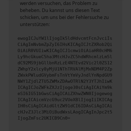
werden versuchen, das Problem zu
beheben. Du kannst uns diesen Text
schicken, um uns bei der Fehlersuche zu
unterstützen:
ewogICJuYW1lIjogIk5ldHdvcmtFcnJvciIs
CiAgImNvbmZpZyI6IHsKICAgICJtZXRob2Qi
OiAiR0VUIiwKICAgICJ1cmwiOiAiaHR0cHM6
Ly9hcGkueC5ha3MtcHJvZC5hdWRhcmlzLm5l
dC92MS9jbGllbnRzLzE4NTEvd2Vic2l0ZS12
ZWhpY2xlcy8yMjU1NThTRVAlMjMxNDM4P2Zp
ZWxkPWludGVybmFsTnVtYmVyJndlYnNpdGU9
NWY1ZjdlZTU5ZWMxZDAwOTRlN2Y3YTJhIiwK
ICAgICJoZWFkZXJzIjoge30sCiAgICAiYm9k
eSI6IG51bGwsCiAgICAiZXhwZWN0Ijogewog
ICAgICAicmVzcG9uc2VUeXBlIjogIiIKICAg
IH0sCiAgICAidGltZW91dCI6IDAsCiAgICAi
cHJvZ3Jlc3MiOiBudWxsLAogICAgInJpc2t5
IjogZmFsc2UKICB9Cn0=