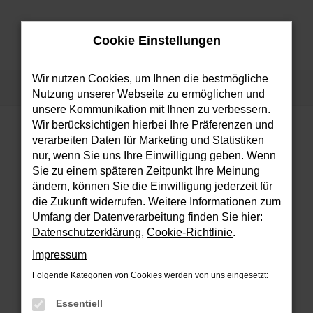
Zum
Hauptinhalt
Cookie Einstellungen
springen
MENÜ
Wir nutzen Cookies, um Ihnen die bestmögliche
Startseite
Fahrzeuge
Fahrzeugsuche
Nutzung unserer Webseite zu ermöglichen und
unsere Kommunikation mit Ihnen zu verbessern.
Wir berücksichtigen hierbei Ihre Präferenzen und
verarbeiten Daten für Marketing und Statistiken
FEHLER: NETWORK ERROR
nur, wenn Sie uns Ihre Einwilligung geben. Wenn
Sie zu einem späteren Zeitpunkt Ihre Meinung
Beim Laden ist ein Fehler aufgetreten.
ändern, können Sie die Einwilligung jederzeit für
Hier sind ein paar Tipps, die dir helfen können:
die Zukunft widerrufen. Weitere Informationen zum
Umfang der Datenverarbeitung finden Sie hier:
Überprüfe deine Firewall und deine
Datenschutzerklärung
,
Cookie-Richtlinie
.
Internetverbindung.
Impressum
Laden andere Webseiten, zum Beispiel
deine Suchmaschine?
Folgende Kategorien von Cookies werden von uns eingesetzt:
Prüfe deine Browsererweiterungen.
Essentiell