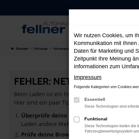
Zum
Hauptinhalt
springen
Wir nutzen Cookies, um I
Kommunikation mit Ihnen z
Startseite
Fahrzeuge
Fahrzeugsuche
Daten für Marketing und S
Zeitpunkt Ihre Meinung änd
Informationen zum Umfang
Impressum
FEHLER: NETWORK ERROR
Folgende Kategorien von Cookies werd
Beim Laden ist ein Fehler aufgetreten.
Essentiell
Hier sind ein paar Tipps, die dir helfen können:
Diese Technologien sind erforde
Überprüfe deine Firewall und deine Inter
Funktional
Laden andere Webseiten, zum Beispiel dein
Diese Technologien bieten die b
Fahrzeugbewertungssystem und w
Prüfe deine Browsererweiterungen.