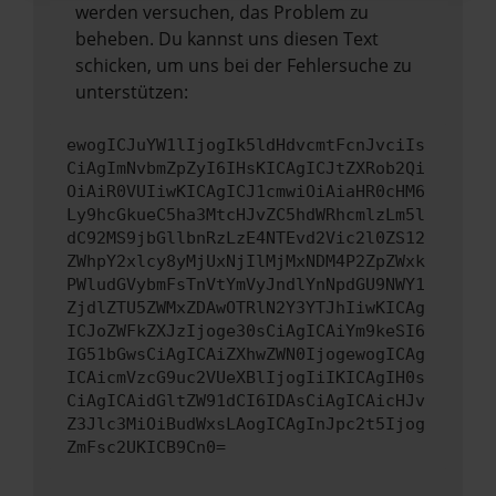
werden versuchen, das Problem zu
beheben. Du kannst uns diesen Text
schicken, um uns bei der Fehlersuche zu
unterstützen:
ewogICJuYW1lIjogIk5ldHdvcmtFcnJvciIs
CiAgImNvbmZpZyI6IHsKICAgICJtZXRob2Qi
OiAiR0VUIiwKICAgICJ1cmwiOiAiaHR0cHM6
Ly9hcGkueC5ha3MtcHJvZC5hdWRhcmlzLm5l
dC92MS9jbGllbnRzLzE4NTEvd2Vic2l0ZS12
ZWhpY2xlcy8yMjUxNjIlMjMxNDM4P2ZpZWxk
PWludGVybmFsTnVtYmVyJndlYnNpdGU9NWY1
ZjdlZTU5ZWMxZDAwOTRlN2Y3YTJhIiwKICAg
ICJoZWFkZXJzIjoge30sCiAgICAiYm9keSI6
IG51bGwsCiAgICAiZXhwZWN0IjogewogICAg
ICAicmVzcG9uc2VUeXBlIjogIiIKICAgIH0s
CiAgICAidGltZW91dCI6IDAsCiAgICAicHJv
Z3Jlc3MiOiBudWxsLAogICAgInJpc2t5Ijog
ZmFsc2UKICB9Cn0=