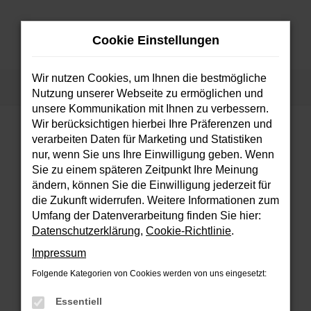
Zum
Hauptinhalt
Cookie Einstellungen
springen
MENÜ
Wir nutzen Cookies, um Ihnen die bestmögliche
Startseite
Fahrzeuge
Fahrzeugsuche
Nutzung unserer Webseite zu ermöglichen und
unsere Kommunikation mit Ihnen zu verbessern.
Wir berücksichtigen hierbei Ihre Präferenzen und
verarbeiten Daten für Marketing und Statistiken
FEHLER: NETWORK ERROR
nur, wenn Sie uns Ihre Einwilligung geben. Wenn
Sie zu einem späteren Zeitpunkt Ihre Meinung
Beim Laden ist ein Fehler aufgetreten.
ändern, können Sie die Einwilligung jederzeit für
Hier sind ein paar Tipps, die dir helfen können:
die Zukunft widerrufen. Weitere Informationen zum
Umfang der Datenverarbeitung finden Sie hier:
Überprüfe deine Firewall und deine
Datenschutzerklärung
,
Cookie-Richtlinie
.
Internetverbindung.
Impressum
Laden andere Webseiten, zum Beispiel
deine Suchmaschine?
Folgende Kategorien von Cookies werden von uns eingesetzt:
Prüfe deine Browsererweiterungen.
Essentiell