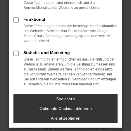
Manche Erweiterungen, wie Werbeblocker,
Diese Technologien sind erforderlich, um die
können das Laden bestimmter Seiten
Kernfunktionalität der Webseite zu gewährleisten.
verhindern. Funktioniert die Seite in einem
Funktional
anderen Browser oder in einem privaten
Diese Technologien bieten die bestmögliche Funktionalität
Fenster?
der Webseite. Services von Drittanbietern wie Google
Maps, Chats, Fahrzeugbewertungssystem und weitere
Starte dein Gerät neu.
werden aktiviert.
Das kann manchmal helfen,
vorübergehende Probleme zu beheben.
Statistik und Marketing
Diese Technologien ermöglichen es uns, die Nutzung der
Stelle sicher, dass dein Browser und dein
Webseite zu analysieren, um die Leistung zu messen und
Betriebssystem auf dem neuesten Stand
zu verbessern. Zudem werden Technologien eingesetzt,
die von dritten Werbetreibenden verwendet werden, um
sind.
Sie auf anderen Webseiten zu verfolgen und um Anzeigen
Veraltete Software birgt nicht nur ein
zu schalten, die für Ihre Interessen relevant sind.
Sicherheitsrisiko, sondern kann auch dazu
führen, dass bestimmte Funktionen nicht
Speichern
mehr unterstützt werden.
Optionale Cookies ablehnen
Wende dich an den Webseitenbetreiber.
Alle akzeptieren
Wenn du alle oben genannten Schritte
versucht hast, kontaktiere uns bitte. Wir