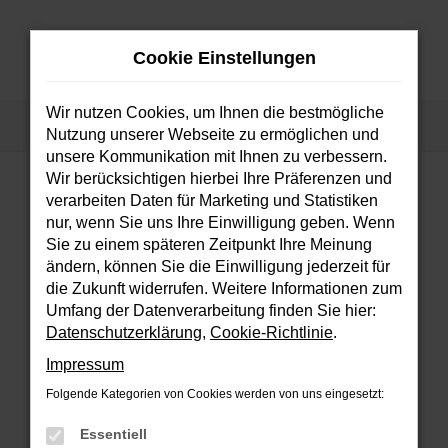
Zum
Hauptinhalt
Cookie Einstellungen
springen
MENÜ
Wir nutzen Cookies, um Ihnen die bestmögliche
Startseite
Fahrzeuge
Fahrzeugsuche
Nutzung unserer Webseite zu ermöglichen und
unsere Kommunikation mit Ihnen zu verbessern.
Wir berücksichtigen hierbei Ihre Präferenzen und
verarbeiten Daten für Marketing und Statistiken
FEHLER: NETWORK ERROR
nur, wenn Sie uns Ihre Einwilligung geben. Wenn
Sie zu einem späteren Zeitpunkt Ihre Meinung
Beim Laden ist ein Fehler aufgetreten.
ändern, können Sie die Einwilligung jederzeit für
Hier sind ein paar Tipps, die dir helfen können:
die Zukunft widerrufen. Weitere Informationen zum
Umfang der Datenverarbeitung finden Sie hier:
Überprüfe deine Firewall und deine
Datenschutzerklärung
,
Cookie-Richtlinie
.
Internetverbindung.
Impressum
Laden andere Webseiten, zum Beispiel
deine Suchmaschine?
Folgende Kategorien von Cookies werden von uns eingesetzt:
Prüfe deine Browsererweiterungen.
Essentiell