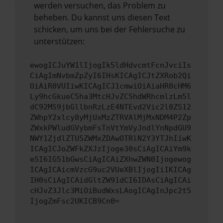
werden versuchen, das Problem zu
beheben. Du kannst uns diesen Text
schicken, um uns bei der Fehlersuche zu
unterstützen:
ewogICJuYW1lIjogIk5ldHdvcmtFcnJvciIs
CiAgImNvbmZpZyI6IHsKICAgICJtZXRob2Qi
OiAiR0VUIiwKICAgICJ1cmwiOiAiaHR0cHM6
Ly9hcGkueC5ha3MtcHJvZC5hdWRhcmlzLm5l
dC92MS9jbGllbnRzLzE4NTEvd2Vic2l0ZS12
ZWhpY2xlcy8yMjUxMzZTRVAlMjMxNDM4P2Zp
ZWxkPWludGVybmFsTnVtYmVyJndlYnNpdGU9
NWY1ZjdlZTU5ZWMxZDAwOTRlN2Y3YTJhIiwK
ICAgICJoZWFkZXJzIjoge30sCiAgICAiYm9k
eSI6IG51bGwsCiAgICAiZXhwZWN0Ijogewog
ICAgICAicmVzcG9uc2VUeXBlIjogIiIKICAg
IH0sCiAgICAidGltZW91dCI6IDAsCiAgICAi
cHJvZ3Jlc3MiOiBudWxsLAogICAgInJpc2t5
IjogZmFsc2UKICB9Cn0=