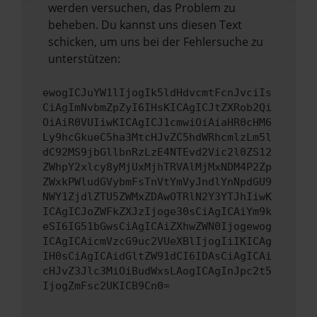
werden versuchen, das Problem zu
beheben. Du kannst uns diesen Text
schicken, um uns bei der Fehlersuche zu
unterstützen:
ewogICJuYW1lIjogIk5ldHdvcmtFcnJvciIs
CiAgImNvbmZpZyI6IHsKICAgICJtZXRob2Qi
OiAiR0VUIiwKICAgICJ1cmwiOiAiaHR0cHM6
Ly9hcGkueC5ha3MtcHJvZC5hdWRhcmlzLm5l
dC92MS9jbGllbnRzLzE4NTEvd2Vic2l0ZS12
ZWhpY2xlcy8yMjUxMjhTRVAlMjMxNDM4P2Zp
ZWxkPWludGVybmFsTnVtYmVyJndlYnNpdGU9
NWY1ZjdlZTU5ZWMxZDAwOTRlN2Y3YTJhIiwK
ICAgICJoZWFkZXJzIjoge30sCiAgICAiYm9k
eSI6IG51bGwsCiAgICAiZXhwZWN0Ijogewog
ICAgICAicmVzcG9uc2VUeXBlIjogIiIKICAg
IH0sCiAgICAidGltZW91dCI6IDAsCiAgICAi
cHJvZ3Jlc3MiOiBudWxsLAogICAgInJpc2t5
IjogZmFsc2UKICB9Cn0=