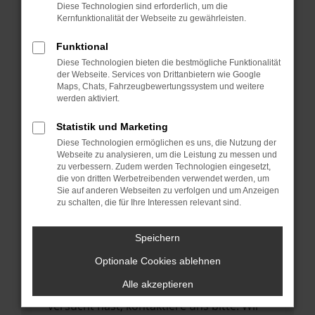
Manche Erweiterungen, wie Werbeblocker,
Diese Technologien sind erforderlich, um die
können das Laden bestimmter Seiten
Kernfunktionalität der Webseite zu gewährleisten.
verhindern. Funktioniert die Seite in einem
Funktional
anderen Browser oder in einem privaten
Diese Technologien bieten die bestmögliche Funktionalität
Fenster?
der Webseite. Services von Drittanbietern wie Google
Maps, Chats, Fahrzeugbewertungssystem und weitere
Starte dein Gerät neu.
werden aktiviert.
Das kann manchmal helfen,
vorübergehende Probleme zu beheben.
Statistik und Marketing
Diese Technologien ermöglichen es uns, die Nutzung der
Stelle sicher, dass dein Browser und dein
Webseite zu analysieren, um die Leistung zu messen und
Betriebssystem auf dem neuesten Stand
zu verbessern. Zudem werden Technologien eingesetzt,
die von dritten Werbetreibenden verwendet werden, um
sind.
Sie auf anderen Webseiten zu verfolgen und um Anzeigen
Veraltete Software birgt nicht nur ein
zu schalten, die für Ihre Interessen relevant sind.
Sicherheitsrisiko, sondern kann auch dazu
führen, dass bestimmte Funktionen nicht
Speichern
mehr unterstützt werden.
Optionale Cookies ablehnen
Wende dich an den Webseitenbetreiber.
Alle akzeptieren
Wenn du alle oben genannten Schritte
versucht hast, kontaktiere uns bitte. Wir