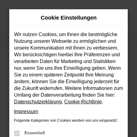
Zum
Hauptinhalt
Cookie Einstellungen
springen
MENÜ
Wir nutzen Cookies, um Ihnen die bestmögliche
Startseite
Fahrzeuge
Fahrzeugsuche
Nutzung unserer Webseite zu ermöglichen und
unsere Kommunikation mit Ihnen zu verbessern.
Wir berücksichtigen hierbei Ihre Präferenzen und
verarbeiten Daten für Marketing und Statistiken
FEHLER: NETWORK ERROR
nur, wenn Sie uns Ihre Einwilligung geben. Wenn
Sie zu einem späteren Zeitpunkt Ihre Meinung
Beim Laden ist ein Fehler aufgetreten.
ändern, können Sie die Einwilligung jederzeit für
Hier sind ein paar Tipps, die dir helfen können:
die Zukunft widerrufen. Weitere Informationen zum
Umfang der Datenverarbeitung finden Sie hier:
Überprüfe deine Firewall und deine
Datenschutzerklärung
,
Cookie-Richtlinie
.
Internetverbindung.
Impressum
Laden andere Webseiten, zum Beispiel
deine Suchmaschine?
Folgende Kategorien von Cookies werden von uns eingesetzt:
Prüfe deine Browsererweiterungen.
Essentiell