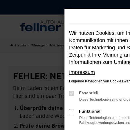
Zum
Hauptinhalt
springen
Wir nutzen Cookies, um I
Kommunikation mit Ihnen z
Startseite
Fahrzeuge
Fahrzeugsuche
Daten für Marketing und S
Zeitpunkt Ihre Meinung änd
Informationen zum Umfang
Impressum
FEHLER: NETWORK ERROR
Folgende Kategorien von Cookies werd
Beim Laden ist ein Fehler aufgetreten.
Essentiell
Hier sind ein paar Tipps, die dir helfen können:
Diese Technologien sind erforde
Überprüfe deine Firewall und deine Inter
Funktional
Laden andere Webseiten, zum Beispiel dein
Diese Technologien bieten die b
Fahrzeugbewertungssystem und w
Prüfe deine Browsererweiterungen.