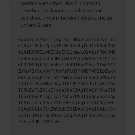
werden versuchen, das Problem zu
beheben. Du kannst uns diesen Text
schicken, um uns bei der Fehlersuche zu
unterstützen:
ewogICJuYW1lIjogIk5ldHdvcmtFcnJvciIs
CiAgImNvbmZpZyI6IHsKICAgICJtZXRob2Qi
OiAiR0VUIiwKICAgICJ1cmwiOiAiaHR0cHM6
Ly9hcGkueC5ha3MtcHJvZC5hdWRhcmlzLm5l
dC92MS9jbGllbnRzLzE4NTEvd2Vic2l0ZS12
ZWhpY2xlcy8yMjUxMzMlMjMxNDM4P2ZpZWxk
PWludGVybmFsTnVtYmVyJndlYnNpdGU9NWY1
ZjdlZTU5ZWMxZDAwOTRlN2Y3YTJhIiwKICAg
ICJoZWFkZXJzIjoge30sCiAgICAiYm9keSI6
IG51bGwsCiAgICAiZXhwZWN0IjogewogICAg
ICAicmVzcG9uc2VUeXBlIjogIiIKICAgIH0s
CiAgICAidGltZW91dCI6IDAsCiAgICAicHJv
Z3Jlc3MiOiBudWxsLAogICAgInJpc2t5Ijog
ZmFsc2UKICB9Cn0=