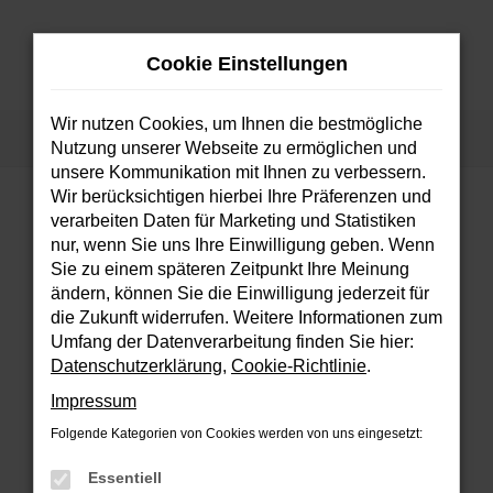
Zum
Hauptinhalt
Cookie Einstellungen
springen
MENÜ
Wir nutzen Cookies, um Ihnen die bestmögliche
Startseite
Fahrzeuge
Fahrzeugsuche
Nutzung unserer Webseite zu ermöglichen und
unsere Kommunikation mit Ihnen zu verbessern.
Wir berücksichtigen hierbei Ihre Präferenzen und
verarbeiten Daten für Marketing und Statistiken
FEHLER: NETWORK ERROR
nur, wenn Sie uns Ihre Einwilligung geben. Wenn
Sie zu einem späteren Zeitpunkt Ihre Meinung
Beim Laden ist ein Fehler aufgetreten.
ändern, können Sie die Einwilligung jederzeit für
Hier sind ein paar Tipps, die dir helfen können:
die Zukunft widerrufen. Weitere Informationen zum
Umfang der Datenverarbeitung finden Sie hier:
Überprüfe deine Firewall und deine
Datenschutzerklärung
,
Cookie-Richtlinie
.
Internetverbindung.
Impressum
Laden andere Webseiten, zum Beispiel
deine Suchmaschine?
Folgende Kategorien von Cookies werden von uns eingesetzt:
Prüfe deine Browsererweiterungen.
Essentiell