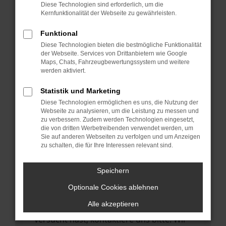
Manche Erweiterungen, wie Werbeblocker,
Diese Technologien sind erforderlich, um die
können das Laden bestimmter Seiten
Kernfunktionalität der Webseite zu gewährleisten.
verhindern. Funktioniert die Seite in einem
Funktional
anderen Browser oder in einem privaten
Diese Technologien bieten die bestmögliche Funktionalität
Fenster?
der Webseite. Services von Drittanbietern wie Google
Maps, Chats, Fahrzeugbewertungssystem und weitere
Starte dein Gerät neu.
werden aktiviert.
Das kann manchmal helfen,
vorübergehende Probleme zu beheben.
Statistik und Marketing
Diese Technologien ermöglichen es uns, die Nutzung der
Stelle sicher, dass dein Browser und dein
Webseite zu analysieren, um die Leistung zu messen und
Betriebssystem auf dem neuesten Stand
zu verbessern. Zudem werden Technologien eingesetzt,
die von dritten Werbetreibenden verwendet werden, um
sind.
Sie auf anderen Webseiten zu verfolgen und um Anzeigen
Veraltete Software birgt nicht nur ein
zu schalten, die für Ihre Interessen relevant sind.
Sicherheitsrisiko, sondern kann auch dazu
führen, dass bestimmte Funktionen nicht
Speichern
mehr unterstützt werden.
Optionale Cookies ablehnen
Wende dich an den Webseitenbetreiber.
Alle akzeptieren
Wenn du alle oben genannten Schritte
versucht hast, kontaktiere uns bitte. Wir