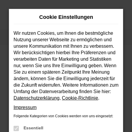
Zum
Hauptinhalt
Cookie Einstellungen
springen
MENÜ
Wir nutzen Cookies, um Ihnen die bestmögliche
Startseite
Fahrzeuge
Fahrzeugsuche
Nutzung unserer Webseite zu ermöglichen und
unsere Kommunikation mit Ihnen zu verbessern.
Wir berücksichtigen hierbei Ihre Präferenzen und
verarbeiten Daten für Marketing und Statistiken
FEHLER: NETWORK ERROR
nur, wenn Sie uns Ihre Einwilligung geben. Wenn
Sie zu einem späteren Zeitpunkt Ihre Meinung
Beim Laden ist ein Fehler aufgetreten.
ändern, können Sie die Einwilligung jederzeit für
Hier sind ein paar Tipps, die dir helfen können:
die Zukunft widerrufen. Weitere Informationen zum
Umfang der Datenverarbeitung finden Sie hier:
Überprüfe deine Firewall und deine
Datenschutzerklärung
,
Cookie-Richtlinie
.
Internetverbindung.
Impressum
Laden andere Webseiten, zum Beispiel
deine Suchmaschine?
Folgende Kategorien von Cookies werden von uns eingesetzt:
Prüfe deine Browsererweiterungen.
Essentiell