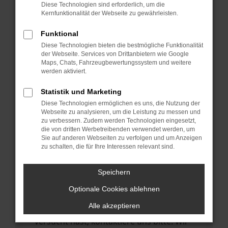
Manche Erweiterungen, wie Werbeblocker,
Diese Technologien sind erforderlich, um die
können das Laden bestimmter Seiten
Kernfunktionalität der Webseite zu gewährleisten.
verhindern. Funktioniert die Seite in einem
Funktional
anderen Browser oder in einem privaten
Diese Technologien bieten die bestmögliche Funktionalität
Fenster?
der Webseite. Services von Drittanbietern wie Google
Maps, Chats, Fahrzeugbewertungssystem und weitere
Starte dein Gerät neu.
werden aktiviert.
Das kann manchmal helfen,
vorübergehende Probleme zu beheben.
Statistik und Marketing
Diese Technologien ermöglichen es uns, die Nutzung der
Stelle sicher, dass dein Browser und dein
Webseite zu analysieren, um die Leistung zu messen und
Betriebssystem auf dem neuesten Stand
zu verbessern. Zudem werden Technologien eingesetzt,
die von dritten Werbetreibenden verwendet werden, um
sind.
Sie auf anderen Webseiten zu verfolgen und um Anzeigen
Veraltete Software birgt nicht nur ein
zu schalten, die für Ihre Interessen relevant sind.
Sicherheitsrisiko, sondern kann auch dazu
führen, dass bestimmte Funktionen nicht
Speichern
mehr unterstützt werden.
Optionale Cookies ablehnen
Wende dich an den Webseitenbetreiber.
Alle akzeptieren
Wenn du alle oben genannten Schritte
versucht hast, kontaktiere uns bitte. Wir