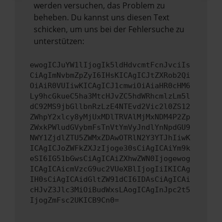
werden versuchen, das Problem zu
beheben. Du kannst uns diesen Text
schicken, um uns bei der Fehlersuche zu
unterstützen:
ewogICJuYW1lIjogIk5ldHdvcmtFcnJvciIs
CiAgImNvbmZpZyI6IHsKICAgICJtZXRob2Qi
OiAiR0VUIiwKICAgICJ1cmwiOiAiaHR0cHM6
Ly9hcGkueC5ha3MtcHJvZC5hdWRhcmlzLm5l
dC92MS9jbGllbnRzLzE4NTEvd2Vic2l0ZS12
ZWhpY2xlcy8yMjUxMDlTRVAlMjMxNDM4P2Zp
ZWxkPWludGVybmFsTnVtYmVyJndlYnNpdGU9
NWY1ZjdlZTU5ZWMxZDAwOTRlN2Y3YTJhIiwK
ICAgICJoZWFkZXJzIjoge30sCiAgICAiYm9k
eSI6IG51bGwsCiAgICAiZXhwZWN0Ijogewog
ICAgICAicmVzcG9uc2VUeXBlIjogIiIKICAg
IH0sCiAgICAidGltZW91dCI6IDAsCiAgICAi
cHJvZ3Jlc3MiOiBudWxsLAogICAgInJpc2t5
IjogZmFsc2UKICB9Cn0=